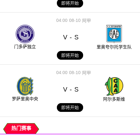
即将开始
04:00
08-10
阿甲
V
S
-
门多萨独立
里奥夸尔托学生队
即将开始
04:00
08-10
阿甲
V
S
-
罗萨里奥中央
阿尔多斯维
即将开始
热门赛事