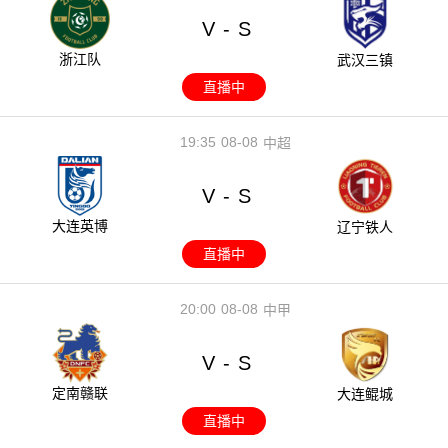
V
S
-
浙江队
武汉三镇
直播中
19:35
08-08
中超
V
S
-
大连英博
辽宁铁人
直播中
20:00
08-08
中甲
V
S
-
定南赣联
大连鲲城
直播中