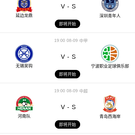
V
S
-
延边龙鼎
深圳青年人
即将开始
19:00
08-09
中甲
V
S
-
无锡吴钩
宁波职业足球俱乐部
即将开始
19:00
08-09
中超
V
S
-
河南队
青岛西海岸
即将开始