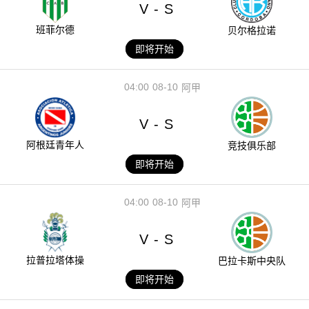
V
S
-
班菲尔德
贝尔格拉诺
即将开始
04:00
08-10
阿甲
V
S
-
阿根廷青年人
竞技俱乐部
即将开始
04:00
08-10
阿甲
V
S
-
拉普拉塔体操
巴拉卡斯中央队
即将开始