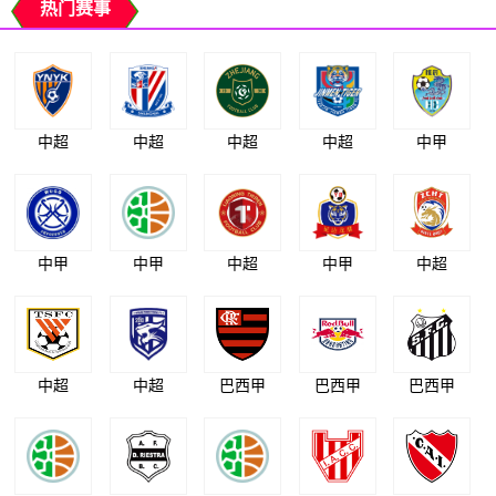
热门赛事
中超
中超
中超
中超
中甲
中甲
中甲
中超
中甲
中超
中超
中超
巴西甲
巴西甲
巴西甲