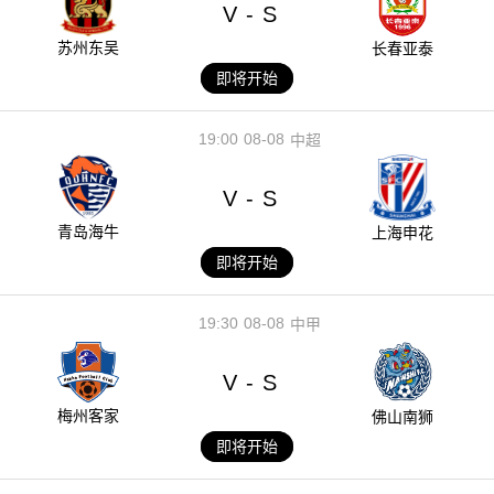
V
S
-
苏州东吴
长春亚泰
即将开始
19:00
08-08
中超
V
S
-
青岛海牛
上海申花
即将开始
19:30
08-08
中甲
V
S
-
梅州客家
佛山南狮
即将开始