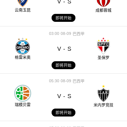
V
S
-
云南玉昆
成都蓉城
即将开始
03:00
08-09
巴西甲
V
S
-
格雷米奥
圣保罗
即将开始
05:30
08-09
巴西甲
V
S
-
瑞模贝雷
米内罗竞技
即将开始