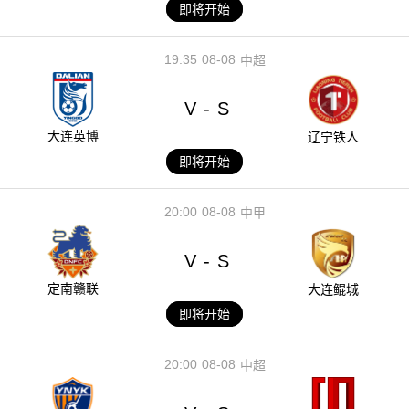
即将开始
19:35
08-08
中超
V
S
-
大连英博
辽宁铁人
即将开始
20:00
08-08
中甲
V
S
-
定南赣联
大连鲲城
即将开始
20:00
08-08
中超