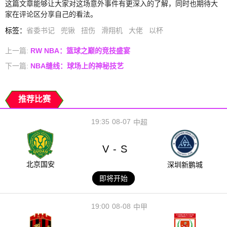
这篇文章能够让大家对这场意外事件有更深入的了解，同时也期待大
家在评论区分享自己的看法。
标签
：
省委书记
兜锹
扭伤
滑翔机
大佬
以杯
上一篇:
RW NBA：篮球之巅的竞技盛宴
下一篇:
NBA缝线：球场上的神秘技艺
推荐比赛
19:35
08-07
中超
V
S
-
北京国安
深圳新鹏城
即将开始
19:00
08-08
中甲