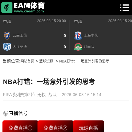
2026-08-15 20:00
2026-08-15 20
中超
中超
0
云南玉昆
上海申花
0
大连英博
河南队
当前位置:
>
>
网站首页
篮球资讯
NBA打错：一场意外引发的思考
NBA打错：一场意外引发的思考
FIFA系列赛第2轮
无权
战队
2026-06-03 16:15:14
直播信号
免费直播①
免费直播②
玩球直播