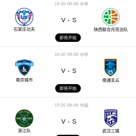
19:30
08-08
中甲
V
S
-
石家庄功夫
陕西联合月亮泊队
即将开始
19:30
08-08
中甲
V
S
-
南京城市
南通支云
即将开始
19:35
08-08
中超
V
S
-
浙江队
武汉三镇