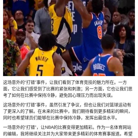
这场意外的“打错”事件，让我们看到了体育竞技的魅力所在。一方
面，它让我们感受到了比赛的紧张和刺激；另一方面，它也让我们思
考了如何在比赛中保持冷静，避免因心理压力而出现失误。
这场意外的“打错”事件，虽然引发了争议，但也让我们对篮球运动有
了更深入的了解。在未来的比赛中，我们期待看到更多精彩的瞬间，
同时也希望球员们能够在比赛中保持冷静，发挥出最佳水平。
一场意外的“打错”，让NBA的比赛变得更加精彩。作为一名体育网站
的编辑，我将继续关注并为大家带来更多精彩的体育赛事报道。希望