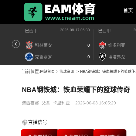
首页
2026-08-17 06:30
2
巴西甲
巴西甲
科林蒂安
0
维多利亚
克鲁塞罗
0
博塔弗戈
当前位置:
>
>
网站首页
篮球资讯
NBA钢铁城：铁血荣耀下的篮球传
NBA钢铁城：铁血荣耀下的篮球传奇
澳西夜赛
父辈
卡里利亚
2026-06-03 16:05:29
直播信号