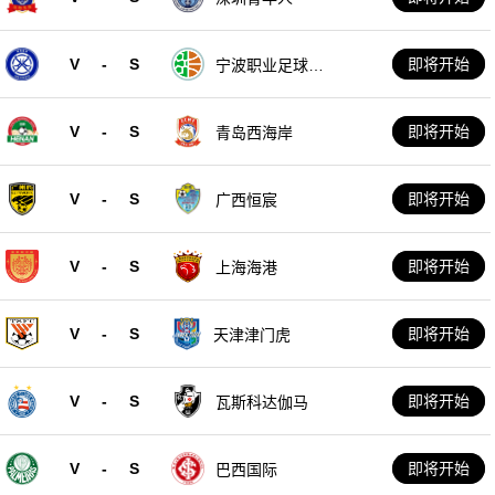
V
-
S
即将开始
宁波职业足球俱
乐部
V
-
S
即将开始
青岛西海岸
V
-
S
即将开始
广西恒宸
V
-
S
即将开始
上海海港
V
-
S
即将开始
天津津门虎
V
-
S
即将开始
瓦斯科达伽马
V
-
S
即将开始
巴西国际