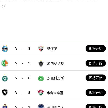
一场
V
-
S
即将开始
圣保罗
V
-
S
即将开始
米内罗竞技
V
-
S
即将开始
沙佩科恩斯
V
-
S
即将开始
弗鲁米嫩塞
V
-
S
即将开始
深圳青年人