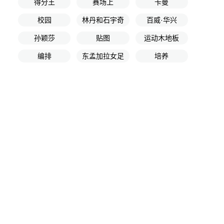
得分王
赛场上
卡曼
校园
林丹和石宇奇
百威·华兴
孙颖莎
贴图
运动木地板
编排
东孟加拉女足
培养