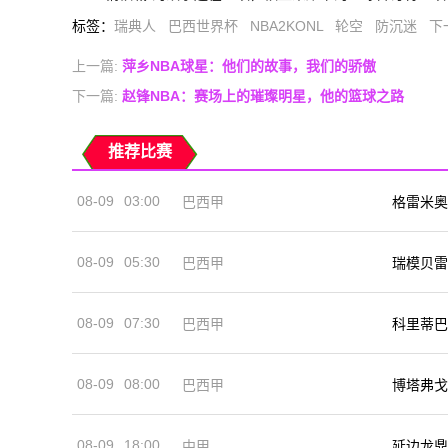
标签
：
瑞典人
巴西世界杯
NBA2KONL
轮空
防沉迷
下
上一篇:
萍乡NBA球星：他们的故事，我们的骄傲
下一篇:
赵锋NBA：赛场上的璀璨明星，他的篮球之路
推荐比赛
08-09
03:00
巴西甲
格雷米奥
08-09
05:30
巴西甲
瑞模贝雷
08-09
07:30
巴西甲
科里蒂巴
08-09
08:00
巴西甲
博塔弗戈
08-09
18:00
中甲
延边龙鼎