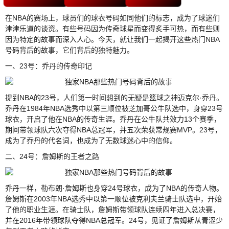
在NBA的赛场上，球员们的球衣号码如同他们的标志，成为了球迷们
津津乐道的谈资。有些号码因为传奇球星而变得炙手可热，而有些则
因为特定的故事而深入人心。今天，就让我们一起揭开这些热门NBA
号码背后的故事，它们背后的独特魅力。
一、23号：乔丹的传奇印记
提到NBA的23号，人们第一时间想到的无疑是篮球之神迈克尔·乔丹。
乔丹在1984年NBA选秀中以第三顺位被芝加哥公牛队选中，身穿23号
球衣，开启了他在NBA的传奇生涯。乔丹在公牛队共效力13个赛季，
期间带领球队六次夺得NBA总冠军，并五次荣获常规赛MVP。23号，
成为了乔丹的代名词，也成为了无数球迷心中的信仰。
二、24号：詹姆斯的王者之路
乔丹一样，勒布朗·詹姆斯也身穿24号球衣，成为了NBA的传奇人物。
詹姆斯在2003年NBA选秀中以第一顺位被克利夫兰骑士队选中，开始
了他的职业生涯。在骑士队，詹姆斯带领球队连续四年进入总决赛，
并在2016年带领球队夺得NBA总冠军。24号，见证了詹姆斯从青涩少