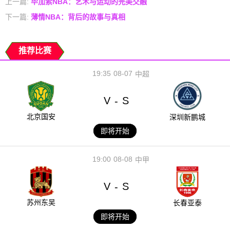
上一篇:
毕加索NBA：艺术与运动的完美交融
下一篇:
薄情NBA：背后的故事与真相
推荐比赛
19:35
08-07
中超
V
S
-
北京国安
深圳新鹏城
即将开始
19:00
08-08
中甲
V
S
-
苏州东吴
长春亚泰
即将开始