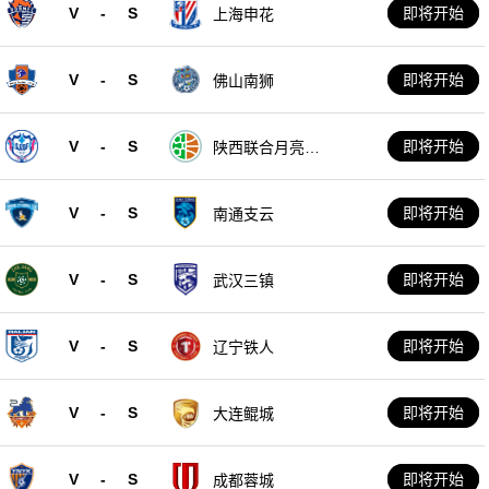
V
-
S
即将开始
上海申花
V
-
S
即将开始
佛山南狮
V
-
S
即将开始
陕西联合月亮泊
队
V
-
S
即将开始
南通支云
V
-
S
即将开始
武汉三镇
V
-
S
即将开始
辽宁铁人
V
-
S
即将开始
大连鲲城
V
-
S
即将开始
成都蓉城