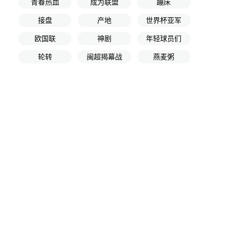
青春热血
成为联盟
蹦床
接盘
产地
世界杯亚军
欧国联
神剧
年轻球员们
轮转
闽超揭幕战
燕麦粥