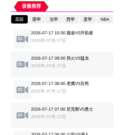
录像推荐
英超
德甲
法甲
西甲
意甲
NBA
2026-07-17 10:00 掘金VS开拓者
2026年-07月-17日
2026-07-17 09:00 热火VS猛龙
2026年-07月-17日
2026-07-17 08:00 老鹰VS灰熊
2026年-07月-17日
2026-07-17 07:00 尼克斯VS勇士
2026年-07月-17日
2026-07-17 06:00 公牛VS湖人