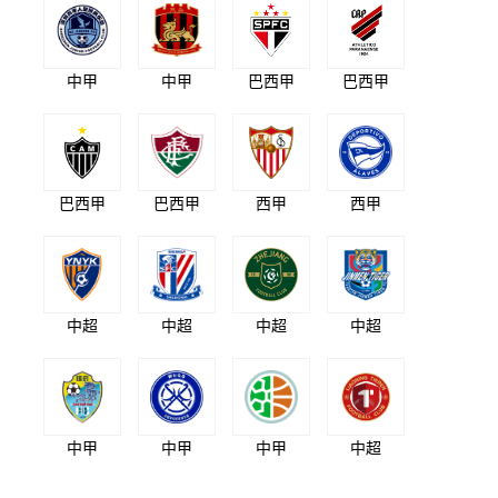
中甲
中甲
巴西甲
巴西甲
巴西甲
巴西甲
西甲
西甲
中超
中超
中超
中超
中甲
中甲
中甲
中超