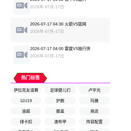
2026年-07月-17日
2026-07-17 04:30 火箭VS篮网
2026年-07月-17日
2026-07-17 04:00 雷霆VS独行侠
2026年-07月-17日
热门标签
伊拉克友谊赛
足球健儿们
卢宇光
以U19
护腕
玛雅
渝超
膝盖
商店
绿卡扣
澳布甲
阵容配置