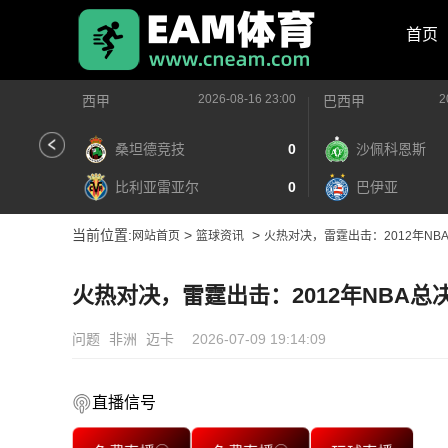
首页
2026-08-16 23:00
2
西甲
巴西甲
桑坦德竞技
0
沙佩科恩斯
比利亚雷亚尔
0
巴伊亚
当前位置:
>
>
网站首页
篮球资讯
火热对决，雷霆出击：2012年NB
火热对决，雷霆出击：2012年NBA总
问题
非洲
迈卡
2026-07-09 19:14:09
直播信号