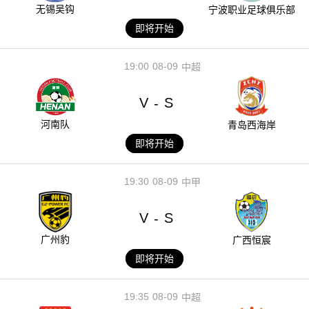
无锡吴钩
宁波职业足球俱乐部
即将开始
19:00
08-09
中超
V
S
-
河南队
青岛西海岸
即将开始
19:30
08-09
中甲
V
S
-
广州豹
广西恒宸
即将开始
19:35
08-09
中超