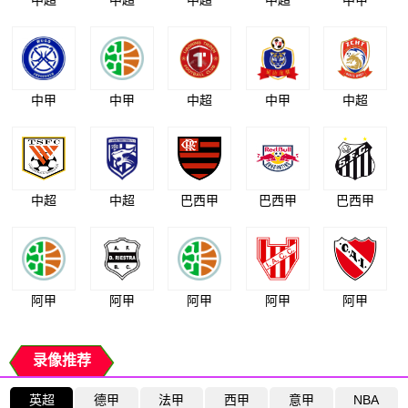
中甲
中甲
中超
中甲
中超
中超
中超
巴西甲
巴西甲
巴西甲
阿甲
阿甲
阿甲
阿甲
阿甲
录像推荐
英超
德甲
法甲
西甲
意甲
NBA