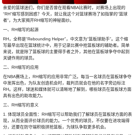
亲爱的篮球迷们，你们是否曾在观看NBA比赛时，对赛场上出现的
“RH”缩写感到困惑？今天，就让我这个对篮球赛场了如指掌的“篮球
者”，为大家揭开RH缩写的神秘面纱。
一、RH缩写的起源
RH，全称是“Rebounding Helper”，中文意为“篮板球助手”。这个缩
写最早出现在篮球统计中，用于记录比赛中抢篮板球的辅助者。简单
来说，就是除了篮板球的主要得手者之外，其他在篮板球争夺中起到
关键作用的球员。
二、RH缩写的应用
在NBA赛场上，RH缩写的应用非常广泛。每当一名球员在篮板球争夺
中发挥出色，为队友创造机会时，裁判员就会在他的名字旁边标注
RH。这样，球迷和媒体就可以清晰地了解到，哪些球员在篮板球方面
具有出色的助攻能力。
三、RH缩写的意义
1. 体现球员全面性：RH缩写可以帮助我们了解球员在篮板球方面的表
现，从而全面评价球员的能力。一个优秀的球员，不仅要在进攻端得
分，还要在防守端积极拼抢篮板，为球队争取更多机会。