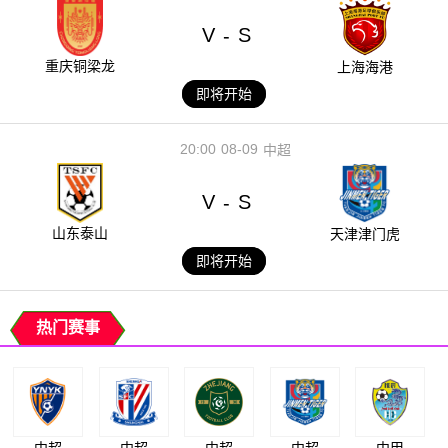
V
S
-
重庆铜梁龙
上海海港
即将开始
20:00
08-09
中超
V
S
-
山东泰山
天津津门虎
即将开始
热门赛事
中超
中超
中超
中超
中甲