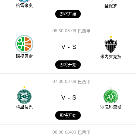
格雷米奥
圣保罗
即将开始
05:30
08-09
巴西甲
V
S
-
瑞模贝雷
米内罗竞技
即将开始
07:30
08-09
巴西甲
V
S
-
科里蒂巴
沙佩科恩斯
即将开始
08:00
08-09
巴西甲