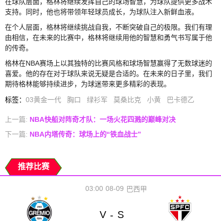
在球队层面，格林将继续发挥自己的球场智慧，为球队提供更多战术
支持。同时，他也将带领年轻球员成长，为球队注入新鲜血液。
在个人层面，格林将继续挑战自我，不断突破自己的极限。我们有理
由相信，在未来的比赛中，格林将继续用他的智慧和勇气书写属于他
的传奇。
格林在NBA赛场上以其独特的比赛风格和球场智慧赢得了无数球迷的
喜爱。他的存在对于球队来说无疑是合适的。在未来的日子里，我们
期待格林能够持续进步，为球迷带来更多精彩的表现。
标签
：
03黄金一代
胸口
绿衫军
莫桑比克
小黄
巴卡德乙
上一篇:
NBA快船对阵奇才队：一场火花四溅的巅峰对决
下一篇:
NBA内塔传奇：球场上的“铁血战士”
推荐比赛
03:00
08-09
巴西甲
V
S
-