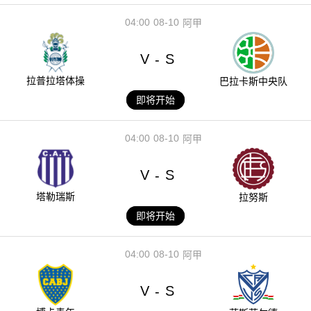
04:00
08-10
阿甲
V
S
-
拉普拉塔体操
巴拉卡斯中央队
即将开始
04:00
08-10
阿甲
V
S
-
塔勒瑞斯
拉努斯
即将开始
04:00
08-10
阿甲
V
S
-