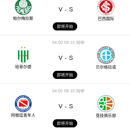
V
S
-
帕尔梅拉斯
巴西国际
即将开始
04:00
08-10
阿甲
V
S
-
班菲尔德
贝尔格拉诺
即将开始
04:00
08-10
阿甲
V
S
-
阿根廷青年人
竞技俱乐部
即将开始