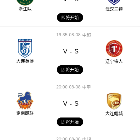
浙江队
武汉三镇
即将开始
19:35
08-08
中超
V
S
-
大连英博
辽宁铁人
即将开始
20:00
08-08
中甲
V
S
-
定南赣联
大连鲲城
即将开始
20:00
08-08
中超