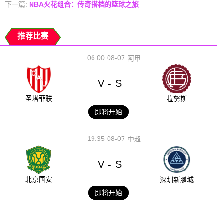
下一篇:
NBA火花组合：传奇搭档的篮球之旅
推荐比赛
06:00
08-07
阿甲
V
S
-
圣塔菲联
拉努斯
即将开始
19:35
08-07
中超
V
S
-
北京国安
深圳新鹏城
即将开始