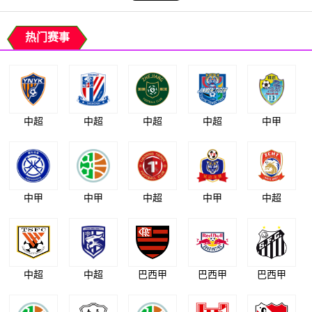
热门赛事
中超
中超
中超
中超
中甲
中甲
中甲
中超
中甲
中超
中超
中超
巴西甲
巴西甲
巴西甲