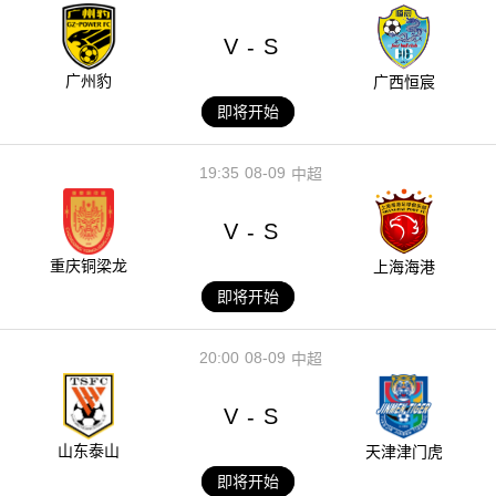
V
S
-
广州豹
广西恒宸
即将开始
19:35
08-09
中超
V
S
-
重庆铜梁龙
上海海港
即将开始
20:00
08-09
中超
V
S
-
山东泰山
天津津门虎
即将开始