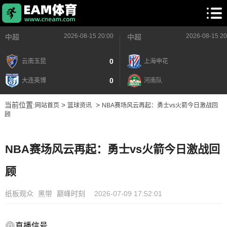
2026-08-15 20:00
2026-08-15 20
中超
中超
0
云南玉昆
上海申花
0
大连英博
河南队
当前位置:
>
>
网站首页
篮球资讯
NBA赛场风云再起：勇士vs火箭今日激战回
顾
NBA赛场风云再起：勇士vs火箭今日激战回
顾
纸板观众
黑带
巅峰时刻
2026-07-09 17:52:01
直播信号