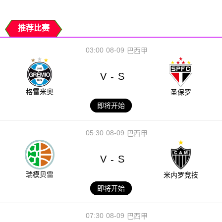
推荐比赛
03:00
08-09
巴西甲
V
S
-
格雷米奥
圣保罗
即将开始
05:30
08-09
巴西甲
V
S
-
瑞模贝雷
米内罗竞技
即将开始
07:30
08-09
巴西甲