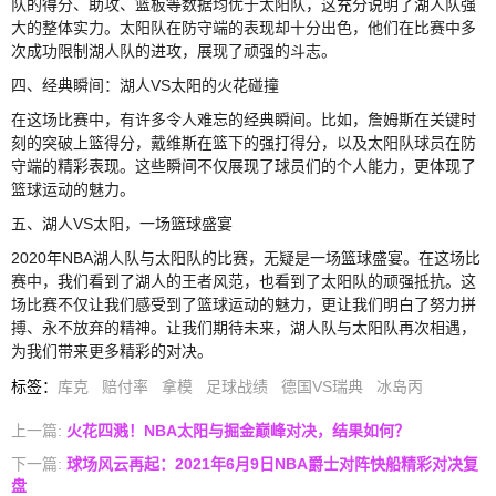
队的得分、助攻、篮板等数据均优于太阳队，这充分说明了湖人队强
大的整体实力。太阳队在防守端的表现却十分出色，他们在比赛中多
次成功限制湖人队的进攻，展现了顽强的斗志。
四、经典瞬间：湖人VS太阳的火花碰撞
在这场比赛中，有许多令人难忘的经典瞬间。比如，詹姆斯在关键时
刻的突破上篮得分，戴维斯在篮下的强打得分，以及太阳队球员在防
守端的精彩表现。这些瞬间不仅展现了球员们的个人能力，更体现了
篮球运动的魅力。
五、湖人VS太阳，一场篮球盛宴
2020年NBA湖人队与太阳队的比赛，无疑是一场篮球盛宴。在这场比
赛中，我们看到了湖人的王者风范，也看到了太阳队的顽强抵抗。这
场比赛不仅让我们感受到了篮球运动的魅力，更让我们明白了努力拼
搏、永不放弃的精神。让我们期待未来，湖人队与太阳队再次相遇，
为我们带来更多精彩的对决。
标签
：
库克
赔付率
拿模
足球战绩
德国VS瑞典
冰岛丙
上一篇:
火花四溅！NBA太阳与掘金巅峰对决，结果如何？
下一篇:
球场风云再起：2021年6月9日NBA爵士对阵快船精彩对决复
盘