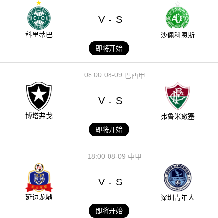
V
S
-
科里蒂巴
沙佩科恩斯
即将开始
08:00
08-09
巴西甲
V
S
-
博塔弗戈
弗鲁米嫩塞
即将开始
18:00
08-09
中甲
V
S
-
延边龙鼎
深圳青年人
即将开始