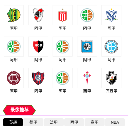
阿甲
阿甲
阿甲
阿甲
阿甲
阿甲
阿甲
阿甲
阿甲
阿甲
阿甲
阿甲
阿甲
西甲
巴西甲
录像推荐
英超
德甲
法甲
西甲
意甲
NBA