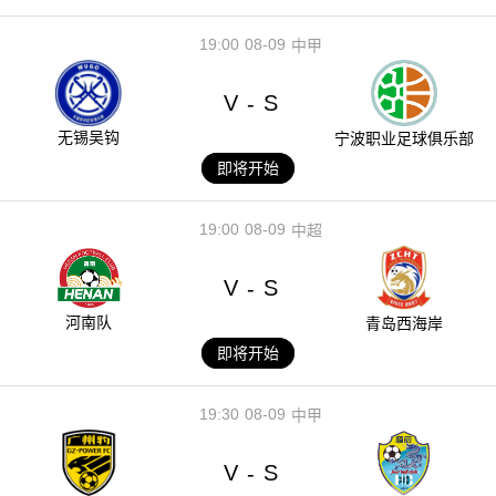
19:00
08-09
中甲
V
S
-
无锡吴钩
宁波职业足球俱乐部
即将开始
19:00
08-09
中超
V
S
-
河南队
青岛西海岸
即将开始
19:30
08-09
中甲
V
S
-