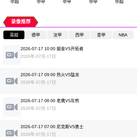
中超
中甲
中甲
中甲
中超
录像推荐
英超
德甲
法甲
西甲
意甲
NBA
2026-07-17 10:00 掘金VS开拓者
2026年-07月-17日
2026-07-17 09:00 热火VS猛龙
2026年-07月-17日
2026-07-17 08:00 老鹰VS灰熊
2026年-07月-17日
2026-07-17 07:00 尼克斯VS勇士
2026年-07月-17日