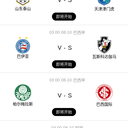
-
山东泰山
天津津门虎
即将开始
03:00
08-10
巴西甲
V
S
-
巴伊亚
瓦斯科达伽马
即将开始
03:00
08-10
巴西甲
V
S
-
帕尔梅拉斯
巴西国际
即将开始
04:00
08-10