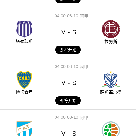
04:00
08-10
阿甲
V
S
-
塔勒瑞斯
拉努斯
即将开始
04:00
08-10
阿甲
V
S
-
博卡青年
萨斯菲尔德
即将开始
04:00
08-10
阿甲
V
S
-