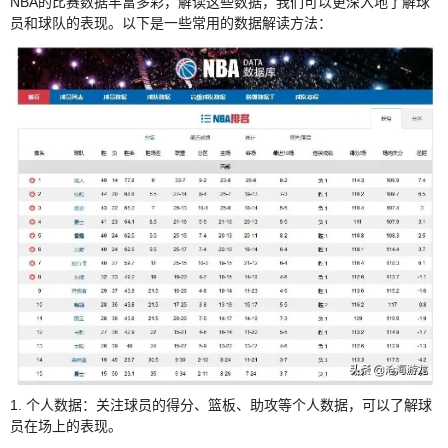
NBA的比赛数据丰富多彩，解读这些数据，我们可以更深入地了解球
员和球队的表现。以下是一些常用的数据解读方法：
1. 个人数据：关注球员的得分、篮板、助攻等个人数据，可以了解球
员在场上的表现。