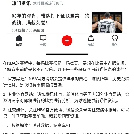
在NBA的赛程中，每场比赛都是一场盛宴。要想在比赛中占据先机，
了解赛事前瞻是必不可少的。以下是一些获取赛事前瞻信息的途径：
1. 官方渠道：NBA官方网站会提供详细的赛程、球队阵容、历史战绩
等信息，是获取赛事前瞻的首选。
2. 专业体育网站：诸如腾讯体育、新浪体育等国内知名体育网站，会
邀请专家对即将进行的比赛进行分析，为球迷提供前瞻性资讯。
3. 社交媒体：关注NBA官方微博、微信公众号等社交媒体账号，可以
第一时间获取赛事前瞻、精彩瞬间等资讯。
二、数据解读：透过数据，洞察真相