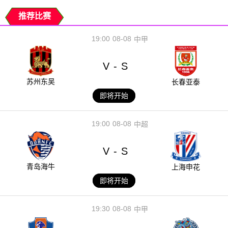
推荐比赛
19:00
08-08
中甲
V
S
-
苏州东吴
长春亚泰
即将开始
19:00
08-08
中超
V
S
-
青岛海牛
上海申花
即将开始
19:30
08-08
中甲