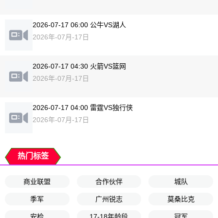
2026-07-17 06:00 公牛VS湖人
2026年-07月-17日
2026-07-17 04:30 火箭VS篮网
2026年-07月-17日
2026-07-17 04:00 雷霆VS独行侠
2026年-07月-17日
热门标签
商业联盟
合作伙伴
城队
季军
广州锐志
莫桑比克
安检
17-18年龄段
冠军