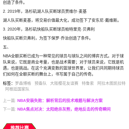
创造了条件。
2. 2019年，洛杉矶湖人队买断球员贾维尔·麦基
湖人队买断麦基，将交易价值最大化，成功签下了安东尼·戴维斯。
3. 2020年，洛杉矶快船队买断球员帕特里克·贝弗利
快船队买断贝弗利，为签下保罗·乔治创造了条件。
五、
NBA全额买断已成为一种常见的球员与球队之间的博弈方式。对于球
队来说，它既是商业考量，也是战术需要；对于球员来说，它既是机
遇，也是挑战。在这个充满变数的篮球世界里，让我们共同期待球员
们如何在全额买断的舞台上，书写属于自己的传奇。
标签
：
罗森博格
预备队
大阪樱花友谊赛
特鲁索
阿拉木图凯拉特
阿根廷国家队
上一篇:
NBA安装失败：解析背后的技术难题与解决方案
下一篇:
NBA焦点对决：太阳绝杀灰熊，绝地反击的传奇瞬间
推荐比赛