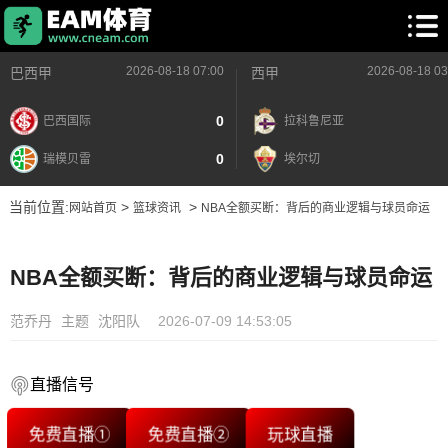
2026-08-18 07:00
2026-08-18 03
巴西甲
西甲
0
巴西国际
拉科鲁尼亚
0
瑞模贝雷
埃尔切
当前位置:
>
>
网站首页
篮球资讯
NBA全额买断：背后的商业逻辑与球员命运
NBA全额买断：背后的商业逻辑与球员命运
范乔丹
主题
沈阳队
2026-07-09 14:53:05
直播信号
免费直播①
免费直播②
玩球直播