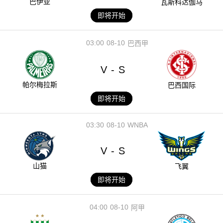
巴伊亚
瓦斯科达伽马
即将开始
03:00
08-10
巴西甲
V
S
-
帕尔梅拉斯
巴西国际
即将开始
03:30
08-10
WNBA
V
S
-
山猫
飞翼
即将开始
04:00
08-10
阿甲