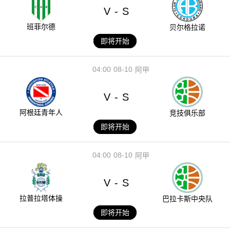
V
S
-
班菲尔德
贝尔格拉诺
即将开始
04:00
08-10
阿甲
V
S
-
阿根廷青年人
竞技俱乐部
即将开始
04:00
08-10
阿甲
V
S
-
拉普拉塔体操
巴拉卡斯中央队
即将开始