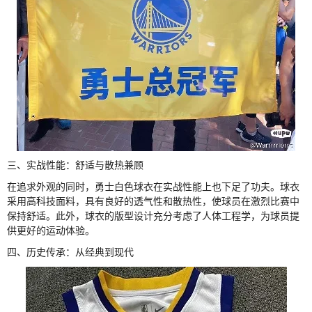
三、实战性能：舒适与散热兼顾
在追求外观的同时，勇士白色球衣在实战性能上也下足了功夫。球衣
采用高科技面料，具有良好的透气性和散热性，使球员在激烈比赛中
保持舒适。此外，球衣的版型设计充分考虑了人体工程学，为球员提
供更好的运动体验。
四、历史传承：从经典到现代