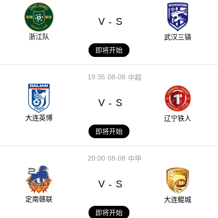
V
S
-
浙江队
武汉三镇
即将开始
19:35
08-08
中超
V
S
-
大连英博
辽宁铁人
即将开始
20:00
08-08
中甲
V
S
-
定南赣联
大连鲲城
即将开始