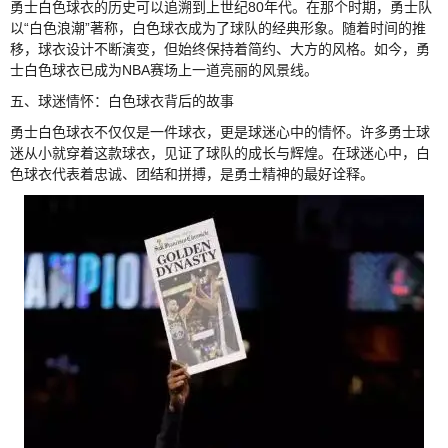
勇士白色球衣的历史可以追溯到上世纪80年代。在那个时期，勇士队
以“白色浪潮”著称，白色球衣成为了球队的经典形象。随着时间的推
移，球衣设计不断演变，但始终保持着简约、大方的风格。如今，勇
士白色球衣已成为NBA赛场上一道亮丽的风景线。
五、球迷情怀：白色球衣背后的故事
勇士白色球衣不仅仅是一件球衣，更是球迷心中的情怀。许多勇士球
迷从小就穿着这款球衣，见证了球队的成长与辉煌。在球迷心中，白
色球衣代表着忠诚、团结和拼搏，是勇士精神的最好诠释。