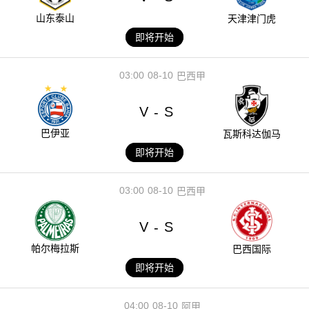
山东泰山
天津津门虎
即将开始
03:00
08-10
巴西甲
V
S
-
巴伊亚
瓦斯科达伽马
即将开始
03:00
08-10
巴西甲
V
S
-
帕尔梅拉斯
巴西国际
即将开始
04:00
08-10
阿甲