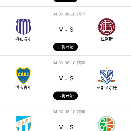
04:00
08-10
阿甲
V
S
-
塔勒瑞斯
拉努斯
即将开始
04:00
08-10
阿甲
V
S
-
博卡青年
萨斯菲尔德
即将开始
04:00
08-10
阿甲
V
S
-