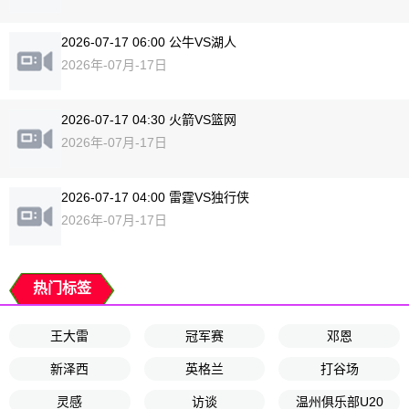
2026-07-17 06:00 公牛VS湖人
2026年-07月-17日
2026-07-17 04:30 火箭VS篮网
2026年-07月-17日
2026-07-17 04:00 雷霆VS独行侠
2026年-07月-17日
热门标签
王大雷
冠军赛
邓恩
新泽西
英格兰
打谷场
灵感
访谈
温州俱乐部U20