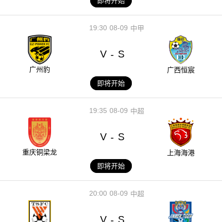
即将开始
19:30
08-09
中甲
V
S
-
广州豹
广西恒宸
即将开始
19:35
08-09
中超
V
S
-
重庆铜梁龙
上海海港
即将开始
20:00
08-09
中超
V
S
-