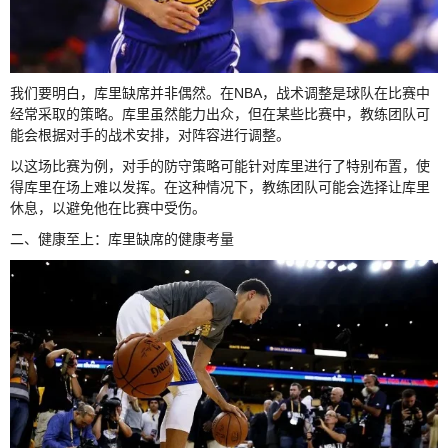
我们要明白，库里缺席并非偶然。在NBA，战术调整是球队在比赛中
经常采取的策略。库里虽然能力出众，但在某些比赛中，教练团队可
能会根据对手的战术安排，对阵容进行调整。
以这场比赛为例，对手的防守策略可能针对库里进行了特别布置，使
得库里在场上难以发挥。在这种情况下，教练团队可能会选择让库里
休息，以避免他在比赛中受伤。
二、健康至上：库里缺席的健康考量