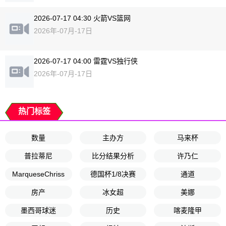
2026-07-17 04:30 火箭VS篮网
2026年-07月-17日
2026-07-17 04:00 雷霆VS独行侠
2026年-07月-17日
热门标签
数量
主办方
马来杯
普拉蒂尼
比分结果分析
许乃仁
MarqueseChriss
德国杯1/8决赛
通道
房产
冰女超
美娜
墨西哥球迷
历史
喀麦隆甲