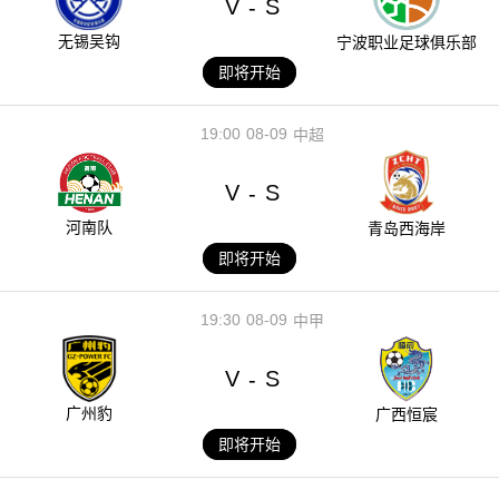
V
S
-
无锡吴钩
宁波职业足球俱乐部
即将开始
19:00
08-09
中超
V
S
-
河南队
青岛西海岸
即将开始
19:30
08-09
中甲
V
S
-
广州豹
广西恒宸
即将开始