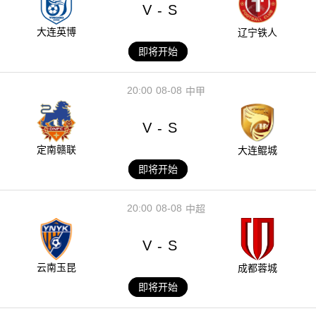
V
S
-
大连英博
辽宁铁人
即将开始
20:00
08-08
中甲
V
S
-
定南赣联
大连鲲城
即将开始
20:00
08-08
中超
V
S
-
云南玉昆
成都蓉城
即将开始