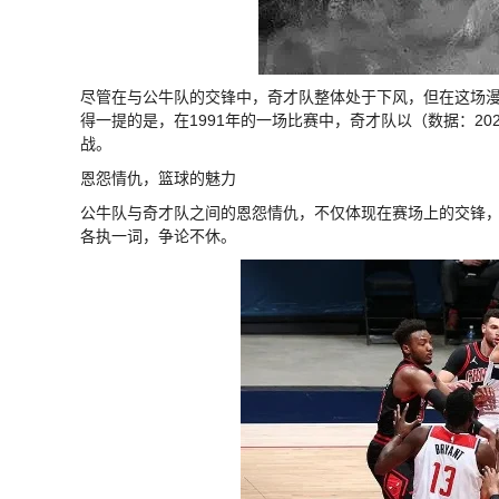
尽管在与公牛队的交锋中，奇才队整体处于下风，但在这场
得一提的是，在1991年的一场比赛中，奇才队以（数据：2
战。
恩怨情仇，篮球的魅力
公牛队与奇才队之间的恩怨情仇，不仅体现在赛场上的交锋
各执一词，争论不休。