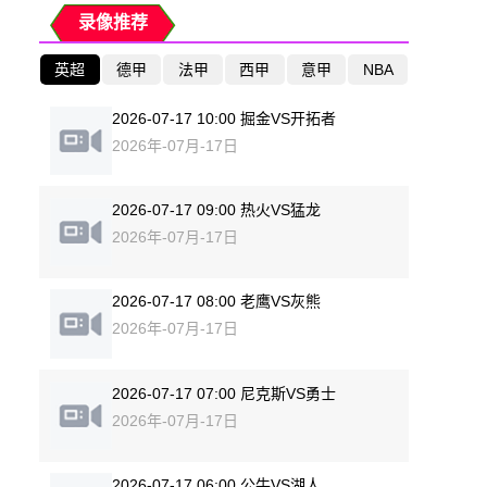
录像推荐
英超
德甲
法甲
西甲
意甲
NBA
2026-07-17 10:00 掘金VS开拓者
2026年-07月-17日
2026-07-17 09:00 热火VS猛龙
2026年-07月-17日
2026-07-17 08:00 老鹰VS灰熊
2026年-07月-17日
2026-07-17 07:00 尼克斯VS勇士
2026年-07月-17日
2026-07-17 06:00 公牛VS湖人