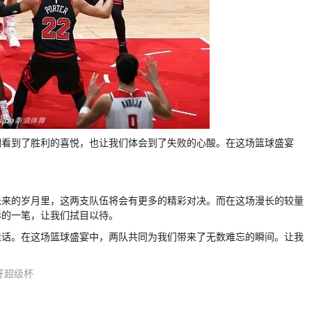
们看到了胜利的喜悦，也让我们体会到了失败的心酸。在这场篮球盛宴
未来的岁月里，这两支队伍将会有更多的精彩对决。而在这场漫长的较量
彩的一笔，让我们拭目以待。
佳话。在这场篮球盛宴中，两队共同为我们带来了无数难忘的瞬间。让我
牙超级杯