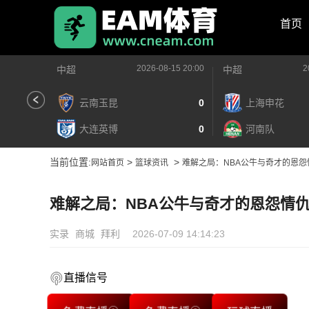
首页
2026-08-15 20:00
2
中超
中超
云南玉昆
0
上海申花
大连英博
0
河南队
当前位置:
>
>
网站首页
篮球资讯
难解之局：NBA公牛与奇才的恩怨
难解之局：NBA公牛与奇才的恩怨情
实录
商城
拜利
2026-07-09 14:14:23
直播信号