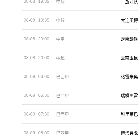
08-08
19:35
中超
浙江队
08-08
19:35
中超
大连英博
08-08
20:00
中甲
定南赣联
08-08
20:00
中超
云南玉昆
08-09
03:00
巴西甲
格雷米奥
08-09
05:30
巴西甲
瑞模贝雷
08-09
07:30
巴西甲
科里蒂巴
08-09
08:00
巴西甲
博塔弗戈