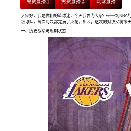
免费直播①
免费直播②
玩球直播
大家好，我是你们的篮球迷，今天我要为大家带来一场NBA
级球队，每次对决都充满了火花。那么，这次的对决又将擦
一、历史战绩与近期状态