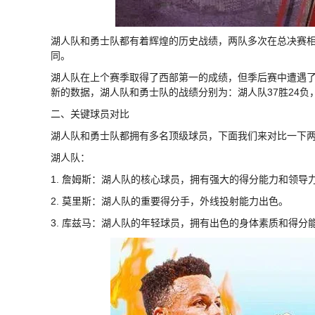
湖人队和勇士队都有着辉煌的历史战绩，两队多次在总决赛
同。
湖人队在上个赛季取得了西部第一的成绩，但季后赛中遭遇
新的数据，湖人队和勇士队的战绩分别为：湖人队37胜24负
二、关键球员对比
湖人队和勇士队都拥有多名顶级球员，下面我们来对比一下
湖人队：
1. 詹姆斯：湖人队的核心球员，拥有强大的得分能力和领导
2. 莫里斯：湖人队的重要得分手，外线投射能力出色。
3. 库兹马：湖人队的年轻球员，拥有出色的身体素质和得分