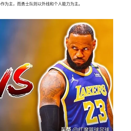
协作为主，而勇士队则以外线和个人能力为主。