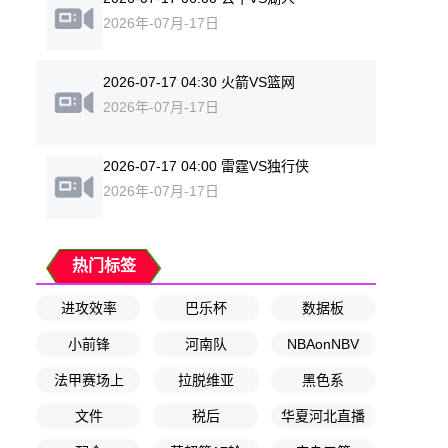
2026年-07月-17日
2026-07-17 04:30 火箭VS篮网
2026年-07月-17日
2026-07-17 04:00 雷霆VS独行侠
2026年-07月-17日
热门标签
进攻效率
巴乐杯
数据板
小前锋
河南队
NBAonNBV
法甲赛场上
拉脱维亚
黑色系
文件
税后
华夏河北直播