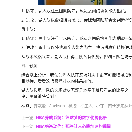
1. 防守：湖人队注重团队防守，球员之间的协防能力出色。
2. 进攻：湖人队以詹姆斯为核心，传球和团队配合来创造得
勇士队：
1. 防守：勇士队注重个人防守，球员之间的协防能力稍逊于
2. 进攻：勇士队以外线和个人能力为主，快速进攻和转换进
从战术风格来看，湖人队和勇士队各有优势，但湖人队在防
四、预测
综合以上分析，我认为湖人队在这场对决中更有可能取得胜
目以待，看看这场巅峰对决的结果如何。
湖人队和勇士队的这场对决无疑是本赛季最具看点的比赛之
决，见证谁将笑到！
标签
：
齐默曼
Jackson
橡胶
打工人
小丁
南卡罗来纳
上一篇:
NBA养成系统：篮球梦的数字化孵化器
下一篇:
NBA绝杀动作：那些让人心跳加速的瞬间