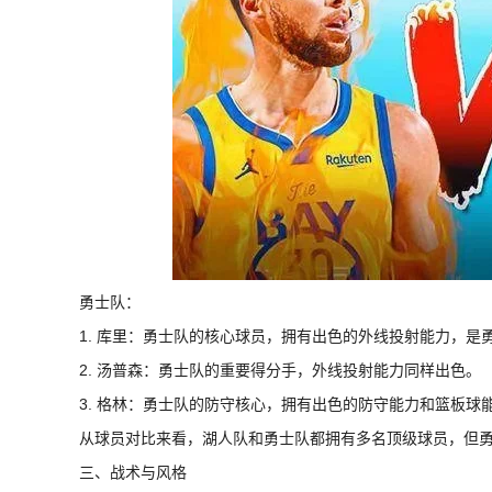
勇士队：
1. 库里：勇士队的核心球员，拥有出色的外线投射能力，是
2. 汤普森：勇士队的重要得分手，外线投射能力同样出色。
3. 格林：勇士队的防守核心，拥有出色的防守能力和篮板球
从球员对比来看，湖人队和勇士队都拥有多名顶级球员，但
三、战术与风格