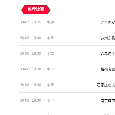
推荐比赛
08-07
19:35
中超
北京国安
08-08
19:00
中甲
苏州东吴
08-08
19:00
中超
青岛海牛
08-08
19:30
中甲
梅州客家
08-08
19:30
中甲
石家庄功夫
08-08
19:30
中甲
南京城市