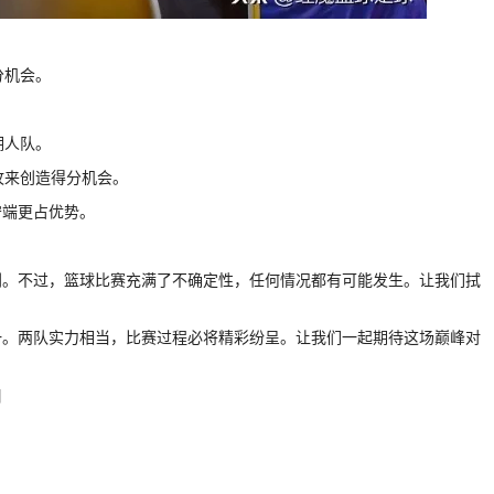
分机会。
湖人队。
攻来创造得分机会。
守端更占优势。
利。不过，篮球比赛充满了不确定性，任何情况都有可能发生。让我们拭
一。两队实力相当，比赛过程必将精彩纷呈。让我们一起期待这场巅峰对
州