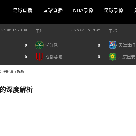
足球直播
篮球直播
NBA录像
足球录像
026-08-15 20:00
2026-08-15 19:35
中超
中超
0
浙江队
0
天津津门
0
成都蓉城
0
北京国安
峰对决的深度解析
决的深度解析