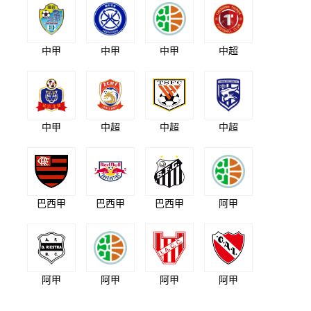
中甲
中甲
中甲
中超
中甲
中超
中超
中超
巴西甲
巴西甲
巴西甲
阿甲
阿甲
阿甲
阿甲
阿甲