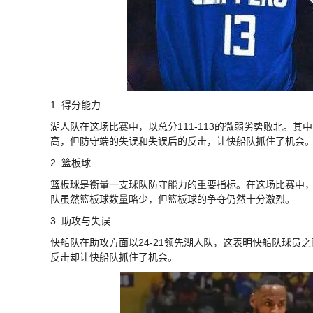
1. 得分能力
湖人队在这场比赛中，以总分111-113的微弱劣势败北。
高，但防守端的失误和失误后的反击，让快船队抓住了机会
2. 篮板球
篮板球是衡量一支球队防守能力的重要指标。在这场比赛中，
队虽然篮板球数量略少，但篮板球的争夺仍然十分激烈。
3. 助攻与失误
快船队在助攻方面以24-21领先湖人队，这表明快船队球员之
反击却让快船队抓住了机会。