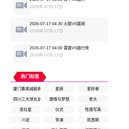
2026年-07月-17日
2026-07-17 04:30 火箭VS篮网
2026年-07月-17日
2026-07-17 04:00 雷霆VS独行侠
2026年-07月-17日
热门标签
厦门集美诚毅俱乐部
星辰
爱好者
四川三大球女足
激情与梦想
老大
圣红星
仪式
性感写真
川足
导演
凯恩斯