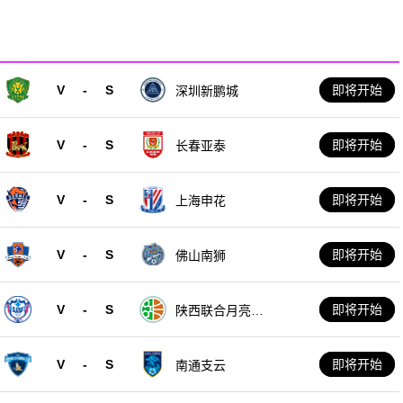
V
-
S
即将开始
深圳新鹏城
V
-
S
即将开始
长春亚泰
V
-
S
即将开始
上海申花
V
-
S
即将开始
佛山南狮
V
-
S
即将开始
陕西联合月亮泊
队
V
-
S
即将开始
南通支云