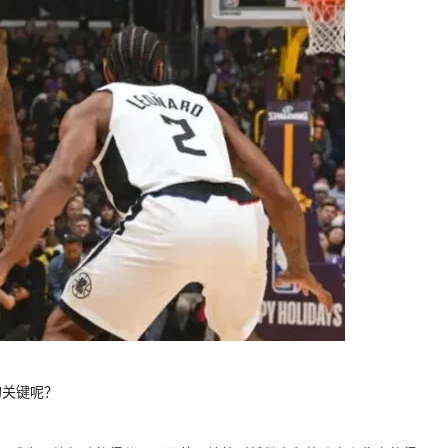
的关键呢？