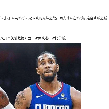
洛杉矶快船队与洛杉矶湖人队的巅峰之战。两支球队在洛杉矶这座篮球之城
将从几个关键数据方面，对两队进行对比分析。