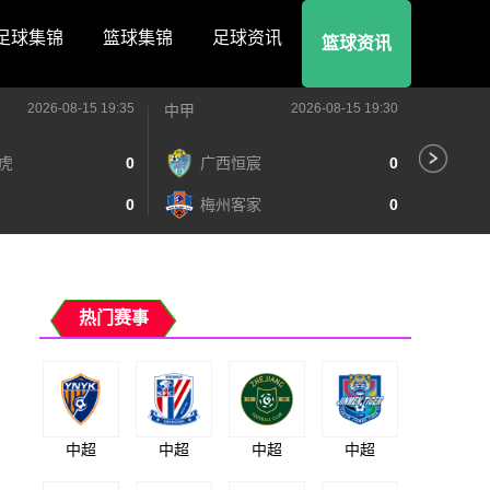
足球集锦
篮球集锦
足球资讯
篮球资讯
2026-08-15 19:35
2026-08-15 19:30
中甲
中甲
虎
0
广西恒宸
0
无
0
梅州客家
0
广
热门赛事
中超
中超
中超
中超