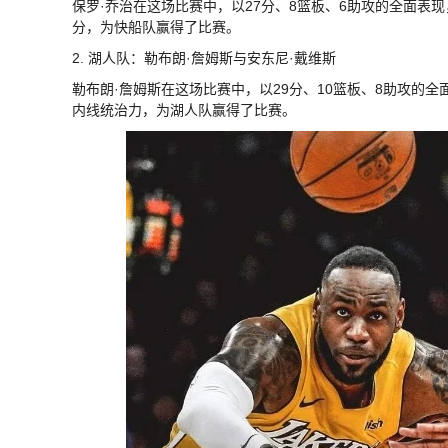
保罗·乔治在这场比赛中，以27分、8篮板、6助攻的全面
分，为快船队赢得了比赛。
2. 湖人队：勒布朗·詹姆斯与安东尼·戴维斯
勒布朗·詹姆斯在这场比赛中，以29分、10篮板、8助攻的
内线统治力，为湖人队赢得了比赛。