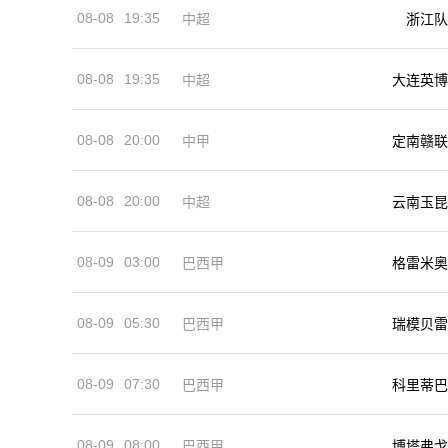
08-08
19:35
中超
浙江队
08-08
19:35
中超
大连英博
08-08
20:00
中甲
定南赣联
08-08
20:00
中超
云南玉昆
08-09
03:00
巴西甲
格雷米奥
08-09
05:30
巴西甲
瑞模贝雷
08-09
07:30
巴西甲
科里蒂巴
08-09
08:00
巴西甲
博塔弗戈