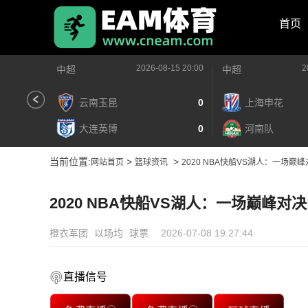
首页
2026-08-15 20:00
2
中超
中超
云南玉昆
0
上海申花
大连英博
0
河南队
当前位置:
>
>
网站首页
篮球资讯
2020 NBA快船VS湖人：一场巅
2020 NBA快船VS湖人：一场巅峰对
橙衣军团
以场均
球票
2026-07-08 19:27:44
直播信号