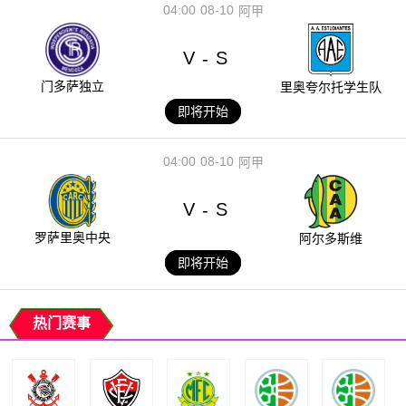
04:00
08-10
阿甲
V
S
-
门多萨独立
里奥夸尔托学生队
即将开始
04:00
08-10
阿甲
V
S
-
罗萨里奥中央
阿尔多斯维
即将开始
热门赛事