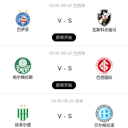
03:00
08-10
巴西甲
V
S
-
巴伊亚
瓦斯科达伽马
即将开始
03:00
08-10
巴西甲
V
S
-
帕尔梅拉斯
巴西国际
即将开始
04:00
08-10
阿甲
V
S
-
班菲尔德
贝尔格拉诺