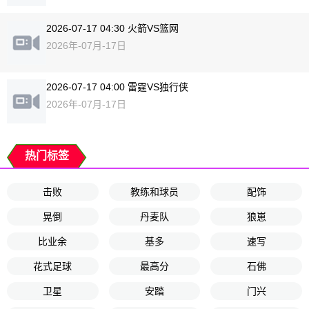
2026-07-17 04:30 火箭VS篮网
2026年-07月-17日
2026-07-17 04:00 雷霆VS独行侠
2026年-07月-17日
热门标签
击败
教练和球员
配饰
晃倒
丹麦队
狼崽
比业余
基多
速写
花式足球
最高分
石佛
卫星
安踏
门兴