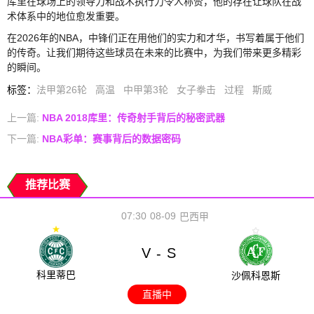
库里在球场上的领导力和战术执行力令人称赞，他的存在让球队在战
术体系中的地位愈发重要。
在2026年的NBA，中锋们正在用他们的实力和才华，书写着属于他们
的传奇。让我们期待这些球员在未来的比赛中，为我们带来更多精彩
的瞬间。
标签
：
法甲第26轮
高温
中甲第3轮
女子拳击
过程
斯威
上一篇:
NBA 2018库里：传奇射手背后的秘密武器
下一篇:
NBA彩单：赛事背后的数据密码
推荐比赛
07:30
08-09
巴西甲
V
S
-
科里蒂巴
沙佩科恩斯
直播中