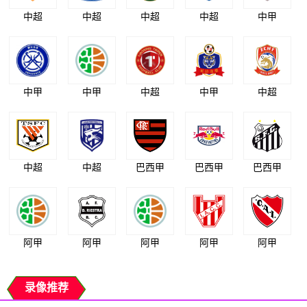
中超
中超
中超
中超
中甲
中甲
中甲
中超
中甲
中超
中超
中超
巴西甲
巴西甲
巴西甲
阿甲
阿甲
阿甲
阿甲
阿甲
录像推荐