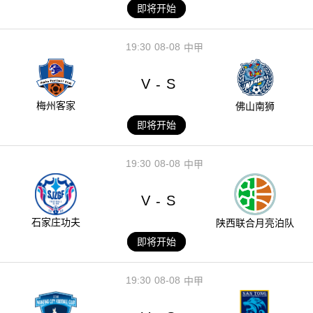
即将开始
19:30
08-08
中甲
V
S
-
梅州客家
佛山南狮
即将开始
19:30
08-08
中甲
V
S
-
石家庄功夫
陕西联合月亮泊队
即将开始
19:30
08-08
中甲