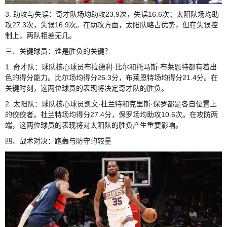
3. 助攻与失误：奇才队场均助攻23.9次，失误16.6次；太阳队场均助
攻27.3次，失误16.9次。在助攻方面，太阳队略占优势，但在失误控
制上，两队相差无几。
三、关键球员：谁是胜负的关键？
1. 奇才队：球队核心球员布拉德利·比尔和托马斯·布莱恩特都有着出
色的得分能力。比尔场均得分26.3分，布莱恩特场均得分21.4分。在
关键时刻，这两位球员的表现将决定奇才队的胜负。
2. 太阳队：球队核心球员凯文·杜兰特和克里斯·保罗都是各自位置上
的佼佼者。杜兰特场均得分27.4分，保罗场均助攻10.6次。在攻防两
端，这两位球员的表现将对太阳队的胜负产生重要影响。
四、战术对决：跑轰与防守的较量