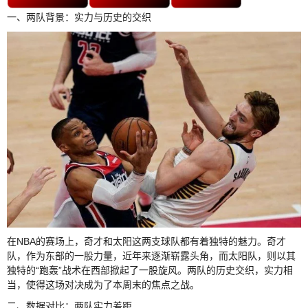
一、两队背景：实力与历史的交织
在NBA的赛场上，奇才和太阳这两支球队都有着独特的魅力。奇才
队，作为东部的一股力量，近年来逐渐崭露头角，而太阳队，则以其
独特的“跑轰”战术在西部掀起了一股旋风。两队的历史交织，实力相
当，使得这场对决成为了本周末的焦点之战。
二、数据对比：两队实力差距