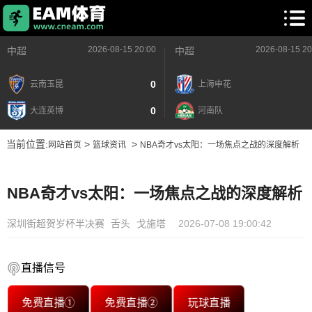
2026-08-15 20:00
2026-08-15 20
中超
中超
0
云南玉昆
上海申花
0
大连英博
河南队
当前位置:
>
>
网站首页
篮球资讯
NBA奇才vs太阳：一场焦点之战的深度解析
NBA奇才vs太阳：一场焦点之战的深度解析
深圳街超贺岁杯半决赛
舌头
戈施塔
2026-07-08 19:00:42
直播信号
免费直播①
免费直播②
玩球直播