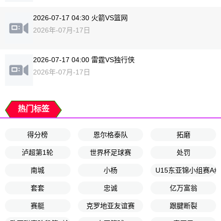
2026-07-17 04:30 火箭VS篮网
2026年-07月-17日
2026-07-17 04:00 雷霆VS独行侠
2026年-07月-17日
热门标签
得分榜
恩尔格泰队
拓磨
泸超第1轮
世界杯足球赛
处罚
南城
小杨
U15东亚锦小组赛A
套套
忠诚
亿万富翁
赛艇
克罗地亚友谊赛
跟腱断裂