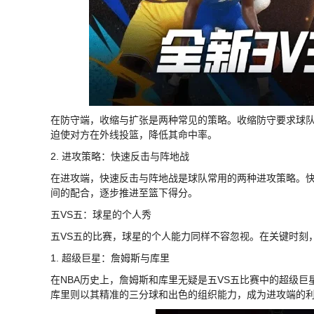
在防守端，收缩与扩张是两种常见的策略。收缩防守要求球
迫使对方在外线投篮，降低其命中率。
2. 进攻策略：快速反击与阵地战
在进攻端，快速反击与阵地战是球队常用的两种进攻策略。
间的配合，逐步推进至篮下得分。
五VS五：球星的个人秀
五VS五的比赛，球星的个人能力同样不容忽视。在关键时刻
1. 超级巨星：詹姆斯与库里
在NBA历史上，詹姆斯和库里无疑是五VS五比赛中的超级
库里则以其精准的三分球和出色的组织能力，成为进攻端的