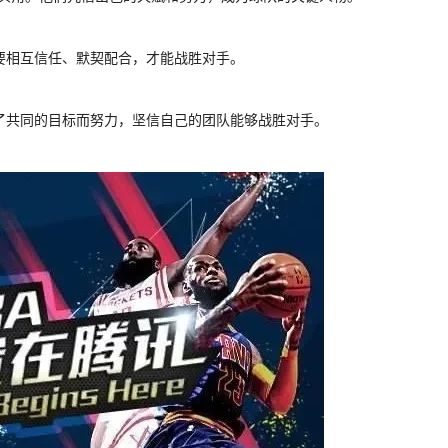
要相互信任、默契配合，才能战胜对手。
了共同的目标而努力，坚信自己的团队能够战胜对手。