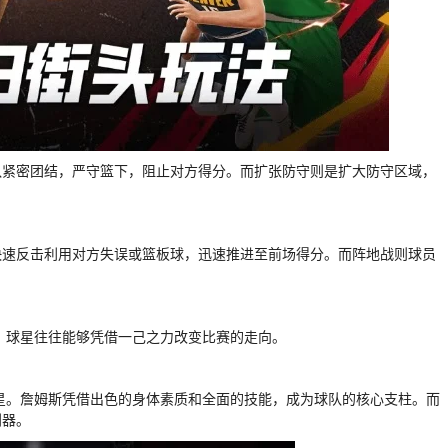
队紧密团结，严守篮下，阻止对方得分。而扩张防守则是扩大防守区域，
快速反击利用对方失误或篮板球，迅速推进至前场得分。而阵地战则球员
，球星往往能够凭借一己之力改变比赛的走向。
巨星。詹姆斯凭借出色的身体素质和全面的技能，成为球队的核心支柱。而
利器。