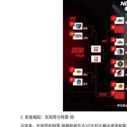
2. 新星崛起：东契奇与特雷·杨
近年来，东契奇和特雷·杨等新星在五VS五的比赛中逐渐崭