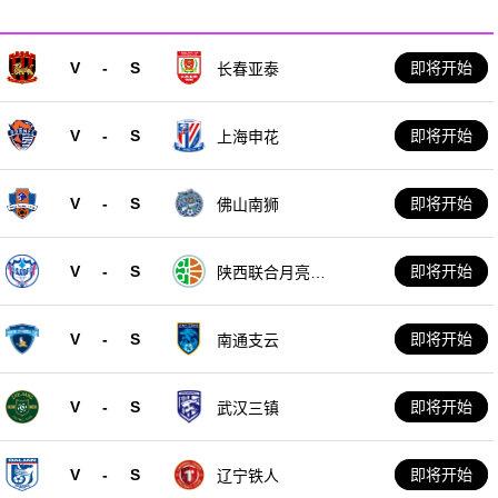
V
-
S
即将开始
长春亚泰
V
-
S
即将开始
上海申花
V
-
S
即将开始
佛山南狮
V
-
S
即将开始
陕西联合月亮泊
队
V
-
S
即将开始
南通支云
V
-
S
即将开始
武汉三镇
V
-
S
即将开始
辽宁铁人