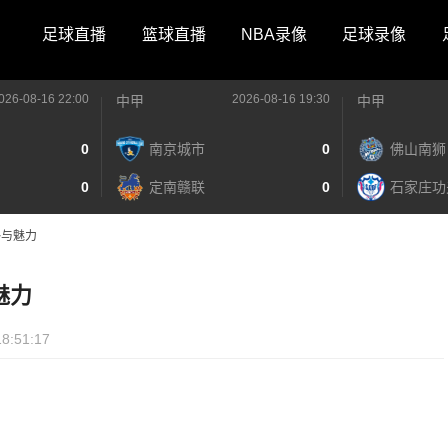
足球直播
篮球直播
NBA录像
足球录像
026-08-16 22:00
2026-08-16 19:30
中甲
中甲
0
南京城市
0
佛山南狮
0
定南赣联
0
石家庄功
略与魅力
魅力
18:51:17