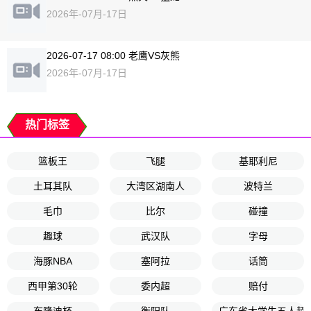
2026年-07月-17日
2026-07-17 08:00 老鹰VS灰熊
2026年-07月-17日
热门标签
篮板王
飞腿
基耶利尼
土耳其队
大湾区湖南人
波特兰
毛巾
比尔
碰撞
趣球
武汉队
字母
海豚NBA
塞阿拉
话筒
西甲第30轮
委内超
赔付