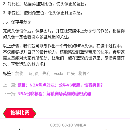
2. 对比色：适当添加对比色，使头像更加醒目。
3. 渐变色：使用渐变色，让头像更具层次感。
六、保存与分享
完成头像设计后，保存图片，并在社交媒体上分享你的作品。相信你
的头像一定会吸引众多篮球迷的关注。
以上步骤，我们就可以制作出一个专属的NBA头像。在这个过程中，
不仅能够提升自己的设计能力，还能感受到篮球带来的快乐。希望这
篇文章能对大家有所帮助，让我们一起在篮球的世界里，尽情挥洒汗
水，享受运动的魅力吧！
标签
：
詹俊
飞行员
失利
vssla
巨头
秘鲁乙
上一篇:
题目：NBA焦点对决：公牛VS老鹰，谁将笑到？
下一篇:
NBA召唤教程：解锁赛场英雄的秘密武器
推荐比赛
00:30
08-10
WNBA