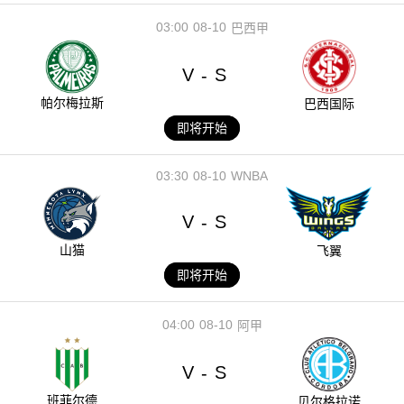
03:00
08-10
巴西甲
V
S
-
帕尔梅拉斯
巴西国际
即将开始
03:30
08-10
WNBA
V
S
-
山猫
飞翼
即将开始
04:00
08-10
阿甲
V
S
-
班菲尔德
贝尔格拉诺