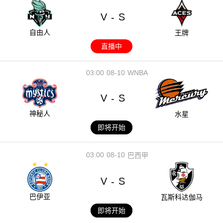
V
S
-
自由人
王牌
直播中
03:00
08-10
WNBA
V
S
-
神秘人
水星
即将开始
03:00
08-10
巴西甲
V
S
-
巴伊亚
瓦斯科达伽马
即将开始