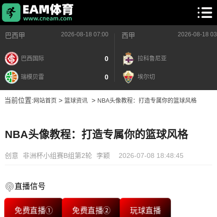
2026-08-18 07:00
2026-08-18 03
巴西甲
西甲
0
巴西国际
拉科鲁尼亚
0
瑞模贝雷
埃尔切
当前位置:
>
>
网站首页
篮球资讯
NBA头像教程：打造专属你的篮球风格
NBA头像教程：打造专属你的篮球风格
创意
非洲杯小组赛B组第2轮
李颖
2026-07-08 18:48:45
直播信号
免费直播①
免费直播②
玩球直播