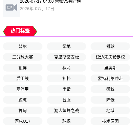
2026-07-17 04:00 雷霆VS独行侠
2026年-07月-17日
热门标签
普尔
绿地
排球
三分球大赛
克里斯蒂安松
延边宋庆龄足校
锁屏
狄龙
里奥斯
后卫线
神扑
蒙特利尔冲击
塞浦甲
申请
额纹
鲸练
台服
降低
鲁甸
湖人黄蜂之战
地域
河床U17
球探
技术原因