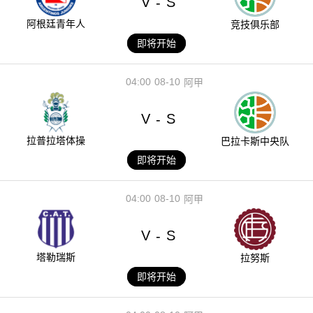
V
S
-
阿根廷青年人
竞技俱乐部
即将开始
04:00
08-10
阿甲
V
S
-
拉普拉塔体操
巴拉卡斯中央队
即将开始
04:00
08-10
阿甲
V
S
-
塔勒瑞斯
拉努斯
即将开始