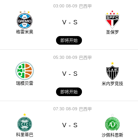
03:00
08-09
巴西甲
V
S
-
格雷米奥
圣保罗
即将开始
05:30
08-09
巴西甲
V
S
-
瑞模贝雷
米内罗竞技
即将开始
07:30
08-09
巴西甲
V
S
-
科里蒂巴
沙佩科恩斯