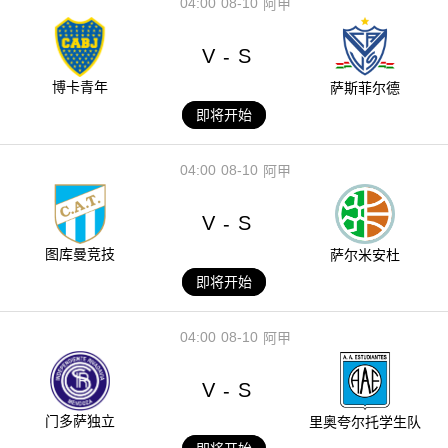
04:00
08-10
阿甲
V
S
-
博卡青年
萨斯菲尔德
即将开始
04:00
08-10
阿甲
V
S
-
图库曼竞技
萨尔米安杜
即将开始
04:00
08-10
阿甲
V
S
-
门多萨独立
里奥夸尔托学生队