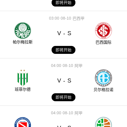
即将开始
03:00
08-10
巴西甲
V
S
-
帕尔梅拉斯
巴西国际
即将开始
04:00
08-10
阿甲
V
S
-
班菲尔德
贝尔格拉诺
即将开始
04:00
08-10
阿甲