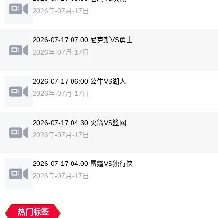
2026年-07月-17日
2026-07-17 07:00 尼克斯VS勇士
2026年-07月-17日
2026-07-17 06:00 公牛VS湖人
2026年-07月-17日
2026-07-17 04:30 火箭VS篮网
2026年-07月-17日
2026-07-17 04:00 雷霆VS独行侠
2026年-07月-17日
热门标签