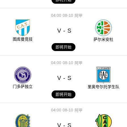
04:00
08-10
阿甲
V
S
-
图库曼竞技
萨尔米安杜
即将开始
04:00
08-10
阿甲
V
S
-
门多萨独立
里奥夸尔托学生队
即将开始
04:00
08-10
阿甲
V
S
-