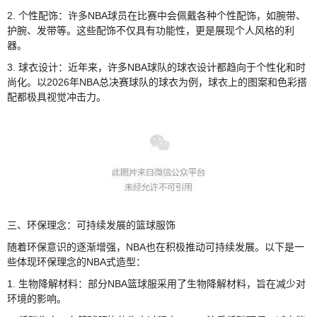
2. 个性配饰：许多NBA球员在比赛中会佩戴各种个性配饰，如腕带、
护腕、发带等。这些配饰不仅具有功能性，更是展现个人风格的利
器。
3. 球衣设计：近年来，许多NBA球队的球衣设计都趋向于个性化和时
尚化。以2026年NBA总决赛球队的球衣为例，球衣上的图案和色彩搭
配都极具视觉冲击力。
三、环保理念：可持续发展的篮球服饰
随着环保意识的逐渐增强，NBA也在积极推动可持续发展。以下是一
些体现环保理念的NBA式造型：
1. 生物降解材料：部分NBA篮球服采用了生物降解材料，旨在减少对
环境的影响。