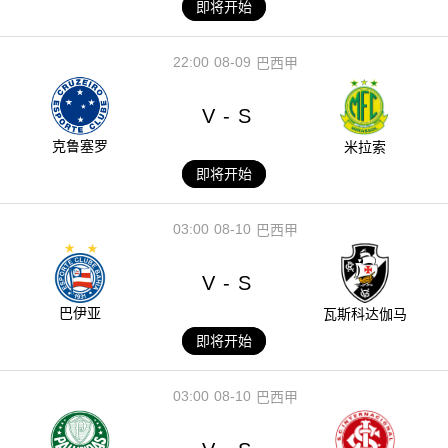
即将开始
22:00
08-09
巴西甲
V
S
-
克鲁塞罗
米拉索
即将开始
03:00
08-10
巴西甲
V
S
-
巴伊亚
瓦斯科达伽马
即将开始
03:00
08-10
巴西甲