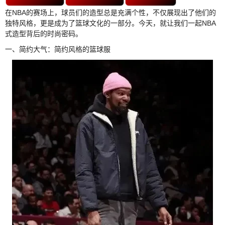
在NBA的赛场上，球员们的造型总是充满个性，不仅展现出了他们的
独特风格，更是成为了篮球文化的一部分。今天，就让我们一起NBA
式造型背后的时尚密码。
一、简约大气：简约风格的篮球服