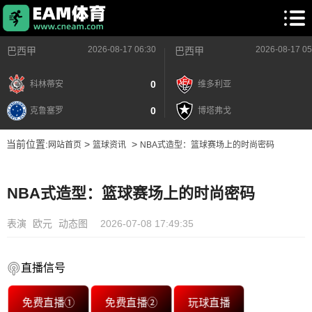
2026-08-17 06:30
2026-08-17 05
巴西甲
巴西甲
0
科林蒂安
维多利亚
0
克鲁塞罗
博塔弗戈
当前位置:
>
>
网站首页
篮球资讯
NBA式造型：篮球赛场上的时尚密码
NBA式造型：篮球赛场上的时尚密码
表演
欧元
动态图
2026-07-08 17:49:35
直播信号
免费直播①
免费直播②
玩球直播