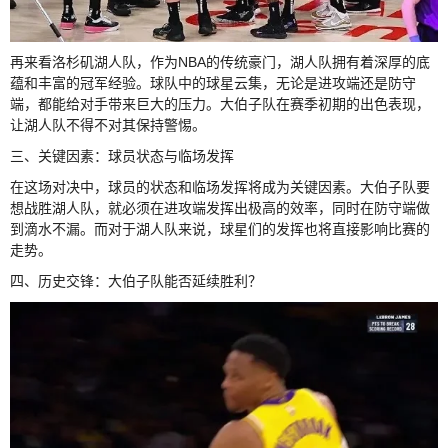
再来看洛杉矶湖人队，作为NBA的传统豪门，湖人队拥有着深厚的底
蕴和丰富的冠军经验。球队中的球星云集，无论是进攻端还是防守
端，都能给对手带来巨大的压力。大伯子队在赛季初期的出色表现，
让湖人队不得不对其保持警惕。
三、关键因素：球员状态与临场发挥
在这场对决中，球员的状态和临场发挥将成为关键因素。大伯子队要
想战胜湖人队，就必须在进攻端发挥出极高的效率，同时在防守端做
到滴水不漏。而对于湖人队来说，球星们的发挥也将直接影响比赛的
走势。
四、历史交锋：大伯子队能否延续胜利？