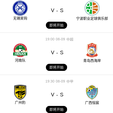
V
S
-
无锡吴钩
宁波职业足球俱乐部
即将开始
19:00
08-09
中超
V
S
-
河南队
青岛西海岸
即将开始
19:30
08-09
中甲
V
S
-
广州豹
广西恒宸
即将开始