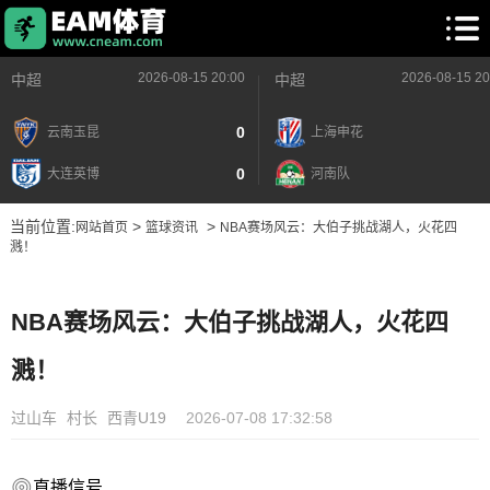
2026-08-15 20:00
2026-08-15 20
中超
中超
0
云南玉昆
上海申花
0
大连英博
河南队
当前位置:
>
>
网站首页
篮球资讯
NBA赛场风云：大伯子挑战湖人，火花四
溅！
NBA赛场风云：大伯子挑战湖人，火花四
溅！
过山车
村长
西青U19
2026-07-08 17:32:58
直播信号