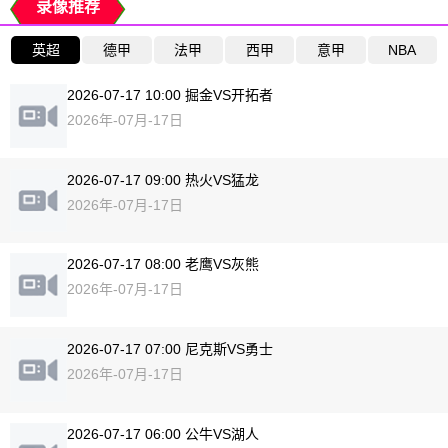
录像推荐
英超
德甲
法甲
西甲
意甲
NBA
2026-07-17 10:00 掘金VS开拓者
2026年-07月-17日
2026-07-17 09:00 热火VS猛龙
2026年-07月-17日
2026-07-17 08:00 老鹰VS灰熊
2026年-07月-17日
2026-07-17 07:00 尼克斯VS勇士
2026年-07月-17日
2026-07-17 06:00 公牛VS湖人