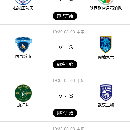
石家庄功夫
陕西联合月亮泊队
即将开始
19:30
08-08
中甲
V
S
-
南京城市
南通支云
即将开始
19:35
08-08
中超
V
S
-
浙江队
武汉三镇
即将开始
19:35
08-08
中超