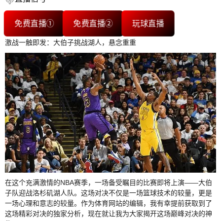
免费直播①
免费直播②
玩球直播
激战一触即发：大伯子挑战湖人，悬念重重
在这个充满激情的NBA赛季，一场备受瞩目的比赛即将上演——大伯
子队迎战洛杉矶湖人队。这场对决不仅是一场篮球技术的较量，更是
一场心理和意志的较量。作为体育网站的编辑，我有幸提前获取到了
这场精彩对决的独家分析，现在就让我为大家揭开这场巅峰对决的神