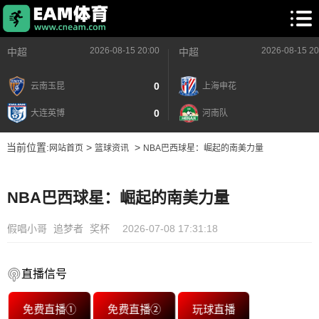
2026-08-15 20:00
2026-08-15 20
中超
中超
0
云南玉昆
上海申花
0
大连英博
河南队
当前位置:
>
>
网站首页
篮球资讯
NBA巴西球星：崛起的南美力量
NBA巴西球星：崛起的南美力量
假唱小哥
追梦者
奖杯
2026-07-08 17:31:18
直播信号
免费直播①
免费直播②
玩球直播