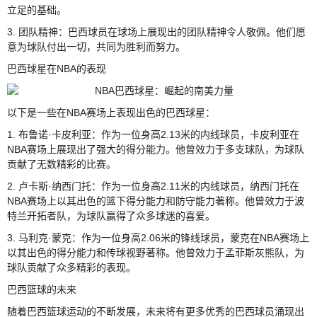
立足的基础。
3. 团队精神：巴西球员在球场上展现出的团队精神令人敬佩。他们愿
意为球队付出一切，共同为胜利而努力。
巴西球星在NBA的表现
以下是一些在NBA赛场上表现出色的巴西球星：
1. 布鲁诺·卡皮利亚：作为一位身高2.13米的内线球员，卡皮利亚在
NBA赛场上展现出了强大的得分能力。他曾效力于多支球队，为球队
贡献了无数精彩的比赛。
2. 卢卡斯·纳西门托：作为一位身高2.11米的内线球员，纳西门托在
NBA赛场上以其出色的篮下得分能力和防守能力著称。他曾效力于波
特兰开拓者队，为球队赢得了众多球迷的喜爱。
3. 马利克·蒙克：作为一位身高2.06米的锋线球员，蒙克在NBA赛场上
以其出色的得分能力和传球视野著称。他曾效力于孟菲斯灰熊队，为
球队贡献了众多精彩的表现。
巴西篮球的未来
随着巴西篮球运动的不断发展，未来将有更多优秀的巴西球员涌现出