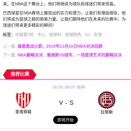
来。在NBA这个舞台上，他们将继续为球队和球迷们带来惊喜。
巴西球星在NBA赛场上展现出的实力和潜力，让我们有理由相信，他
们将成为篮球之巅的南美力量。让我们期待他们在未来的比赛中，为
球迷们带来更多精彩的瞬间！
标签
：
中超第7轮
中心
张继科
地域特色
G1
车型
上一篇:
雄鹿激战火箭，2019年11月10日NBA对决回顾
下一篇:
NBA巅峰对决：詹姆斯VS绿军，一场篮球艺术的巅峰对决
推荐比赛
06:00
08-07
阿甲
V
S
-
圣塔菲联
拉努斯
即将开始