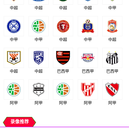
中超
中超
中超
中超
中甲
中甲
中甲
中超
中甲
中超
中超
中超
巴西甲
巴西甲
巴西甲
阿甲
阿甲
阿甲
阿甲
阿甲
录像推荐