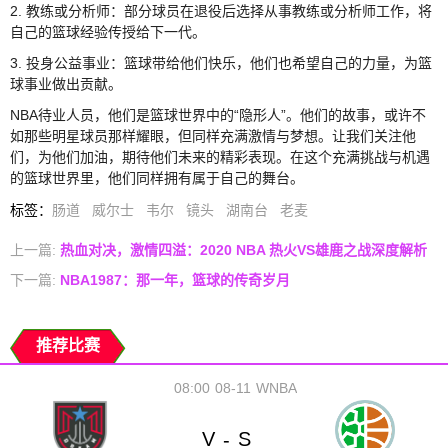
2. 教练或分析师：部分球员在退役后选择从事教练或分析师工作，将
自己的篮球经验传授给下一代。
3. 投身公益事业：篮球带给他们快乐，他们也希望自己的力量，为篮
球事业做出贡献。
NBA待业人员，他们是篮球世界中的“隐形人”。他们的故事，或许不
如那些明星球员那样耀眼，但同样充满激情与梦想。让我们关注他
们，为他们加油，期待他们未来的精彩表现。在这个充满挑战与机遇
的篮球世界里，他们同样拥有属于自己的舞台。
标签
：
肠道
威尔士
韦尔
镜头
湖南台
老麦
上一篇:
热血对决，激情四溢：2020 NBA 热火VS雄鹿之战深度解析
下一篇:
NBA1987：那一年，篮球的传奇岁月
推荐比赛
08:00
08-11
WNBA
V
S
-