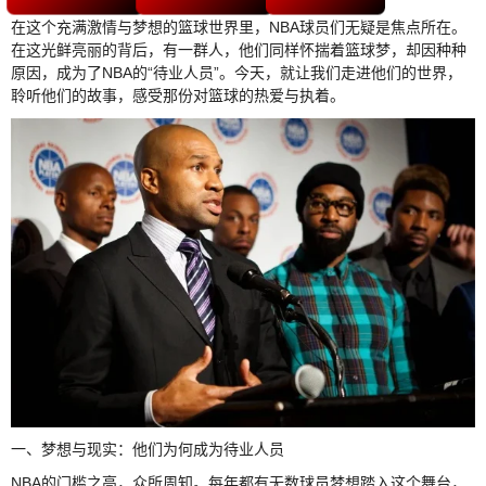
在这个充满激情与梦想的篮球世界里，NBA球员们无疑是焦点所在。
在这光鲜亮丽的背后，有一群人，他们同样怀揣着篮球梦，却因种种
原因，成为了NBA的“待业人员”。今天，就让我们走进他们的世界，
聆听他们的故事，感受那份对篮球的热爱与执着。
一、梦想与现实：他们为何成为待业人员
NBA的门槛之高，众所周知。每年都有无数球员梦想踏入这个舞台，