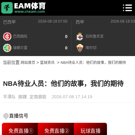
2026-08-18 07:00
2026-08-18 03
巴西甲
西甲
0
巴西国际
拉科鲁尼亚
0
瑞模贝雷
埃尔切
当前位置:
>
>
网站首页
篮球资讯
NBA待业人员：他们的故事，我们的期待
NBA待业人员：他们的故事，我们的期待
平潭队
脚踝
定南赣联
2026-07-08 17:14:19
直播信号
免费直播①
免费直播②
玩球直播