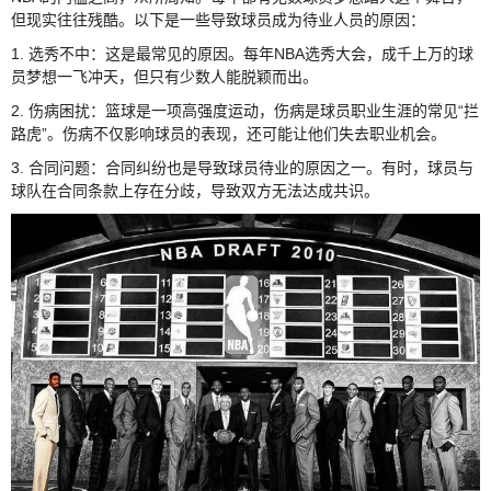
但现实往往残酷。以下是一些导致球员成为待业人员的原因：
1. 选秀不中：这是最常见的原因。每年NBA选秀大会，成千上万的球
员梦想一飞冲天，但只有少数人能脱颖而出。
2. 伤病困扰：篮球是一项高强度运动，伤病是球员职业生涯的常见“拦
路虎”。伤病不仅影响球员的表现，还可能让他们失去职业机会。
3. 合同问题：合同纠纷也是导致球员待业的原因之一。有时，球员与
球队在合同条款上存在分歧，导致双方无法达成共识。