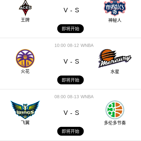
V
S
-
王牌
神秘人
即将开始
10:00
08-12
WNBA
V
S
-
火花
水星
即将开始
08:00
08-13
WNBA
V
S
-
飞翼
多伦多节奏
即将开始