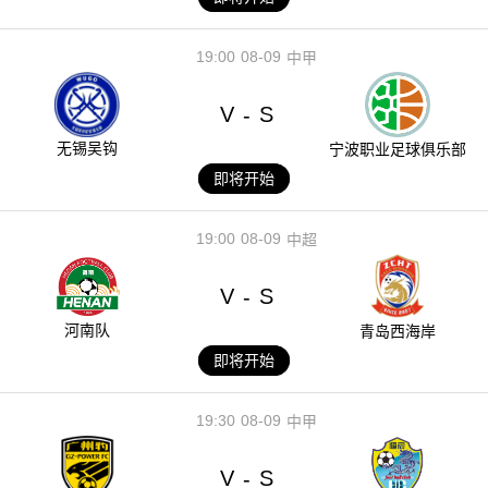
19:00
08-09
中甲
V
S
-
无锡吴钩
宁波职业足球俱乐部
即将开始
19:00
08-09
中超
V
S
-
河南队
青岛西海岸
即将开始
19:30
08-09
中甲
V
S
-