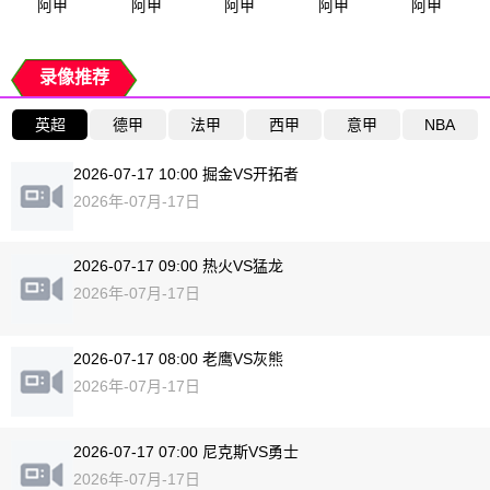
阿甲
阿甲
阿甲
阿甲
阿甲
录像推荐
英超
德甲
法甲
西甲
意甲
NBA
2026-07-17 10:00 掘金VS开拓者
2026年-07月-17日
2026-07-17 09:00 热火VS猛龙
2026年-07月-17日
2026-07-17 08:00 老鹰VS灰熊
2026年-07月-17日
2026-07-17 07:00 尼克斯VS勇士
2026年-07月-17日