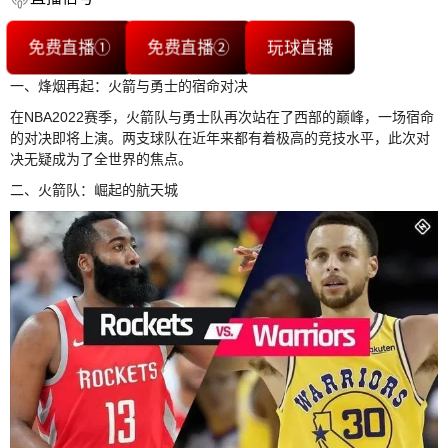
免费直播①
免费直播②
玩球直播
一、烽烟再起：火箭与勇士的宿命对决
在NBA2022赛季，火箭队与勇士队再次站在了西部的巅峰，一场宿命
的对决即将上演。两支球队在近年来都有着极高的竞技水平，此次对
决无疑成为了全世界的焦点。
二、火箭队：崛起的航天城