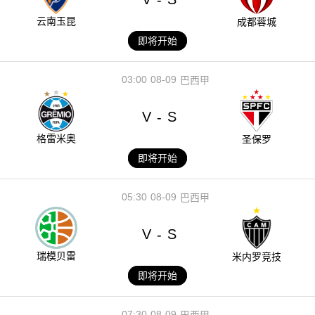
云南玉昆
成都蓉城
即将开始
03:00
08-09
巴西甲
V
S
-
格雷米奥
圣保罗
即将开始
05:30
08-09
巴西甲
V
S
-
瑞模贝雷
米内罗竞技
即将开始
07:30
08-09
巴西甲