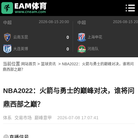
2026-08-15 20:00
2026-08-15 20
中超
中超
0
云南玉昆
上海申花
0
大连英博
河南队
当前位置:
>
>
网站首页
篮球资讯
NBA2022：火箭与勇士的巅峰对决，谁将问
鼎西部之巅？
NBA2022：火箭与勇士的巅峰对决，谁将问
鼎西部之巅？
体系
交易市场
巅峰意甲
2026-07-08 17:07:41
直播信号