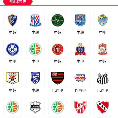
热门赛事
中超
中超
中超
中超
中甲
中甲
中甲
中超
中甲
中超
中超
中超
巴西甲
巴西甲
巴西甲