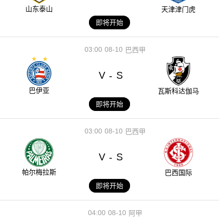
山东泰山
天津津门虎
即将开始
03:00
08-10
巴西甲
V
S
-
巴伊亚
瓦斯科达伽马
即将开始
03:00
08-10
巴西甲
V
S
-
帕尔梅拉斯
巴西国际
即将开始
04:00
08-10
阿甲