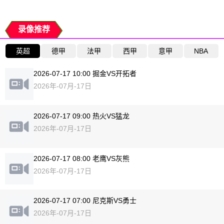
录像推荐
英超
德甲
法甲
西甲
意甲
NBA
2026-07-17 10:00 掘金VS开拓者
2026年-07月-17日
2026-07-17 09:00 热火VS猛龙
2026年-07月-17日
2026-07-17 08:00 老鹰VS灰熊
2026年-07月-17日
2026-07-17 07:00 尼克斯VS勇士
2026年-07月-17日