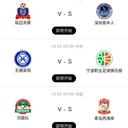
V
S
-
延边龙鼎
深圳青年人
即将开始
19:00
08-09
中甲
V
S
-
无锡吴钩
宁波职业足球俱乐部
即将开始
19:00
08-09
中超
V
S
-
河南队
青岛西海岸
即将开始