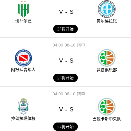
V
S
-
班菲尔德
贝尔格拉诺
即将开始
04:00
08-10
阿甲
V
S
-
阿根廷青年人
竞技俱乐部
即将开始
04:00
08-10
阿甲
V
S
-
拉普拉塔体操
巴拉卡斯中央队
即将开始