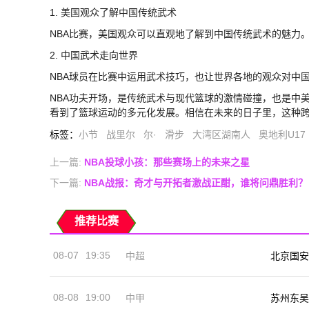
1. 美国观众了解中国传统武术
NBA比赛，美国观众可以直观地了解到中国传统武术的魅力
2. 中国武术走向世界
NBA球员在比赛中运用武术技巧，也让世界各地的观众对中
NBA功夫开场，是传统武术与现代篮球的激情碰撞，也是中
看到了篮球运动的多元化发展。相信在未来的日子里，这种
标签
：
小节
战里尔
尔·
滑步
大湾区湖南人
奥地利U17
上一篇:
NBA投球小孩：那些赛场上的未来之星
下一篇:
NBA战报：奇才与开拓者激战正酣，谁将问鼎胜利？
推荐比赛
08-07
19:35
中超
北京国安
08-08
19:00
中甲
苏州东吴