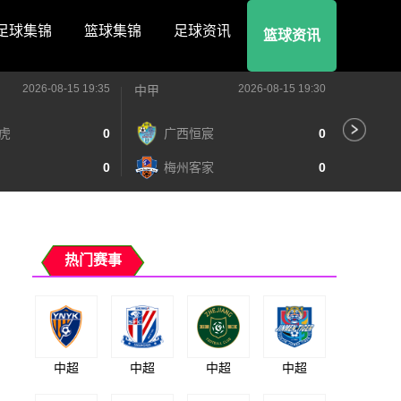
足球集锦
篮球集锦
足球资讯
篮球资讯
2026-08-15 19:35
2026-08-15 19:30
中甲
中甲
虎
0
广西恒宸
0
无
0
梅州客家
0
广
热门赛事
中超
中超
中超
中超