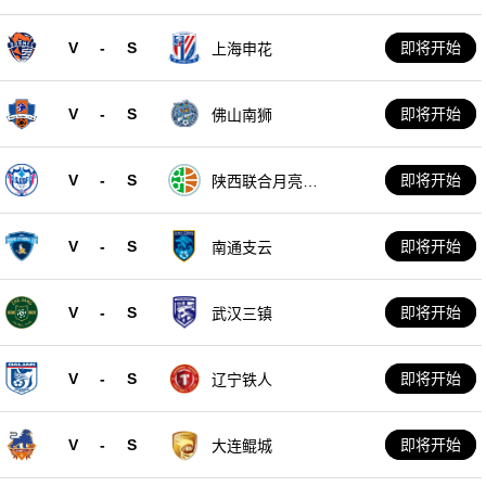
V
-
S
即将开始
上海申花
V
-
S
即将开始
佛山南狮
V
-
S
即将开始
陕西联合月亮泊
队
V
-
S
即将开始
南通支云
V
-
S
即将开始
武汉三镇
V
-
S
即将开始
辽宁铁人
V
-
S
即将开始
大连鲲城