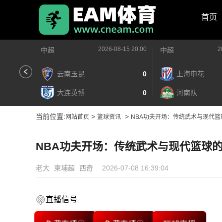
首页
2026-08-15 20:00
2
中超
中超
云南玉昆
0
上海申花
大连英博
0
河南队
当前位置:
>
>
网站首页
篮球资讯
NBA功夫开场：传统武术与现代篮
NBA功夫开场：传统武术与现代篮球
老大
柬埔超
西奇
2026-07-08 16:39:04
直播信号