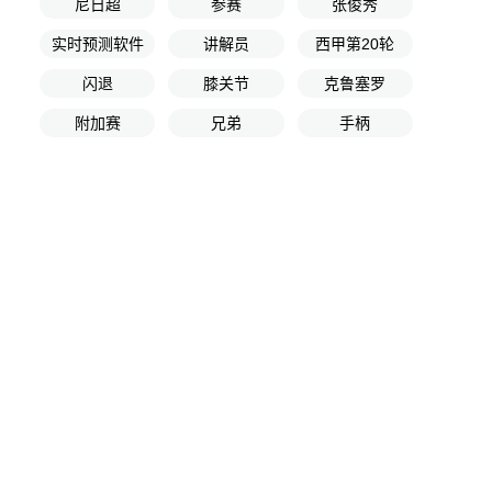
尼日超
参赛
张俊秀
实时预测软件
讲解员
西甲第20轮
闪退
膝关节
克鲁塞罗
附加赛
兄弟
手柄