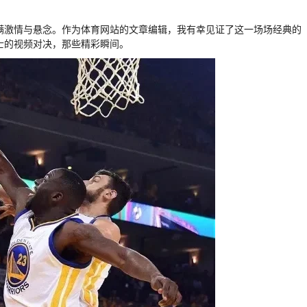
满激情与悬念。作为体育网站的文章编辑，我有幸见证了这一场场经典的
士的视频对决，那些精彩瞬间。