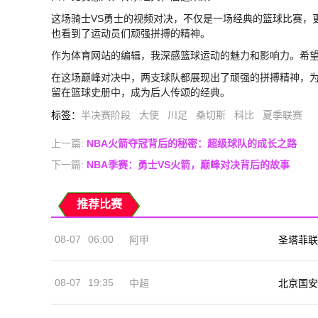
这场骑士VS勇士的视频对决，不仅是一场经典的篮球比赛，
也看到了运动员们顽强拼搏的精神。
作为体育网站的编辑，我深感篮球运动的魅力和影响力。希
在这场巅峰对决中，两支球队都展现出了顽强的拼搏精神，
留在篮球史册中，成为后人传颂的经典。
标签
：
半决赛阶段
大使
川足
桑切斯
科比
夏季联赛
上一篇:
NBA火箭夺冠背后的秘密：超级球队的成长之路
下一篇:
NBA季赛：勇士VS火箭，巅峰对决背后的故事
推荐比赛
08-07
06:00
阿甲
圣塔菲联
08-07
19:35
中超
北京国安