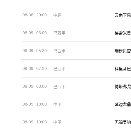
08-08
20:00
中超
云南玉昆
08-09
03:00
巴西甲
格雷米奥
08-09
05:30
巴西甲
瑞模贝雷
08-09
07:30
巴西甲
科里蒂巴
08-09
08:00
巴西甲
博塔弗戈
08-09
18:00
中甲
延边龙鼎
08-09
19:00
中甲
无锡吴钩