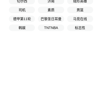
切尔西
济南
隐形英雄
司机
素质
男篮
德甲第11轮
巴黎圣日耳曼
马竞在线
韩娱
TNTNBA
标志性