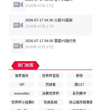
2026年-07月-17日
2026-07-17 04:30 火箭VS篮网
2026年-07月-17日
2026-07-17 04:00 雷霆VS独行侠
2026年-07月-17日
热门标签
保罗面补
世界杯混双
希特
GP
罚球者
德U17
msnvsbbc
决赛世界杯
系列赛中
世界杯小组赛E组第3轮
伤病系统
舟山城市联赛第1轮