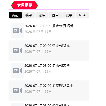
录像推荐
英超
德甲
法甲
西甲
意甲
NBA
2026-07-17 10:00 掘金VS开拓者
2026年-07月-17日
2026-07-17 09:00 热火VS猛龙
2026年-07月-17日
2026-07-17 08:00 老鹰VS灰熊
2026年-07月-17日
2026-07-17 07:00 尼克斯VS勇士
2026年-07月-17日
2026-07-17 06:00 公牛VS湖人