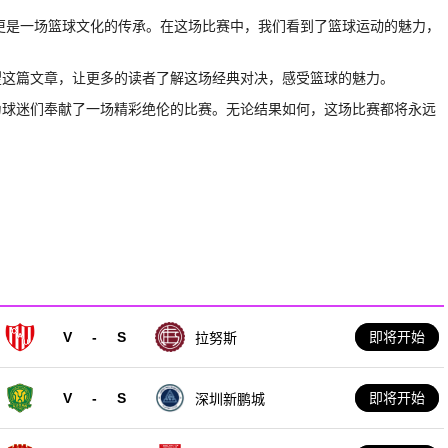
更是一场篮球文化的传承。在这场比赛中，我们看到了篮球运动的魅力，
望这篇文章，让更多的读者了解这场经典对决，感受篮球的魅力。
为球迷们奉献了一场精彩绝伦的比赛。无论结果如何，这场比赛都将永远
V
-
S
即将开始
拉努斯
V
-
S
即将开始
深圳新鹏城