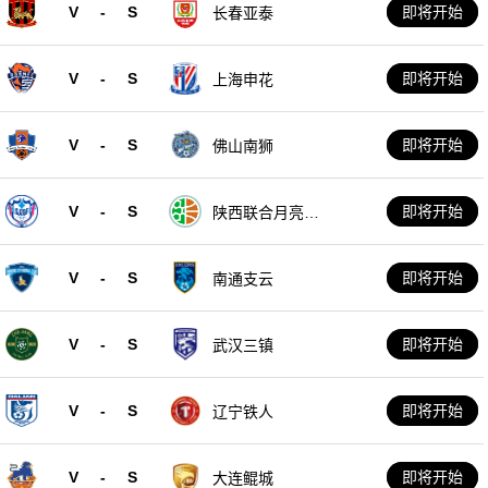
V
-
S
即将开始
长春亚泰
V
-
S
即将开始
上海申花
V
-
S
即将开始
佛山南狮
V
-
S
即将开始
陕西联合月亮泊
队
V
-
S
即将开始
南通支云
V
-
S
即将开始
武汉三镇
V
-
S
即将开始
辽宁铁人
V
-
S
即将开始
大连鲲城