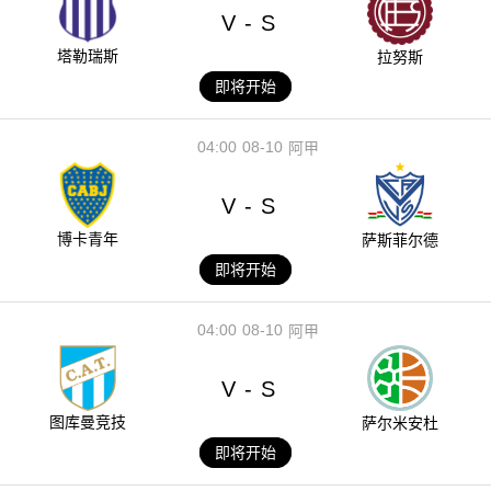
V
S
-
塔勒瑞斯
拉努斯
即将开始
04:00
08-10
阿甲
V
S
-
博卡青年
萨斯菲尔德
即将开始
04:00
08-10
阿甲
V
S
-
图库曼竞技
萨尔米安杜
即将开始