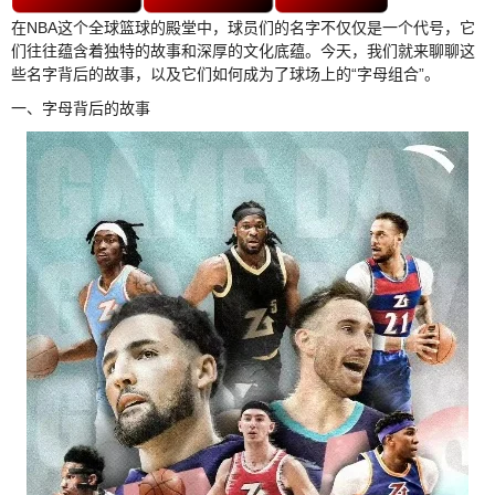
在NBA这个全球篮球的殿堂中，球员们的名字不仅仅是一个代号，它
们往往蕴含着独特的故事和深厚的文化底蕴。今天，我们就来聊聊这
些名字背后的故事，以及它们如何成为了球场上的“字母组合”。
一、字母背后的故事