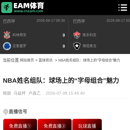
2026-08-17 06:30
2026-08-17 05
巴西甲
巴西甲
0
科林蒂安
维多利亚
0
克鲁塞罗
博塔弗戈
当前位置:
>
>
网站首页
篮球资讯
NBA姓名组队：球场上的“字母组合”魅力
NBA姓名组队：球场上的“字母组合”魅力
韩娱
乌兹杯
卢森乙
2026-07-08 15:45:40
直播信号
免费直播①
免费直播②
玩球直播