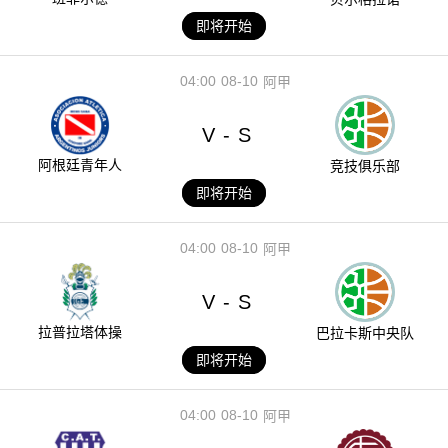
即将开始
04:00
08-10
阿甲
V
S
-
阿根廷青年人
竞技俱乐部
即将开始
04:00
08-10
阿甲
V
S
-
拉普拉塔体操
巴拉卡斯中央队
即将开始
04:00
08-10
阿甲