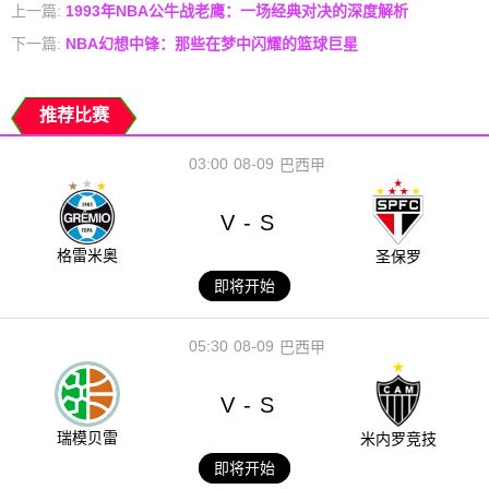
上一篇:
1993年NBA公牛战老鹰：一场经典对决的深度解析
下一篇:
NBA幻想中锋：那些在梦中闪耀的篮球巨星
推荐比赛
03:00
08-09
巴西甲
V
S
-
格雷米奥
圣保罗
即将开始
05:30
08-09
巴西甲
V
S
-
瑞模贝雷
米内罗竞技
即将开始