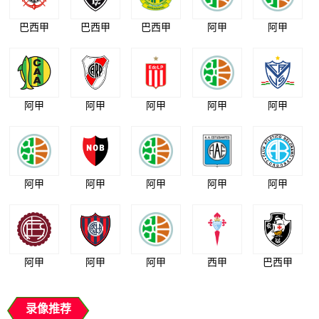
巴西甲
巴西甲
巴西甲
阿甲
阿甲
阿甲
阿甲
阿甲
阿甲
阿甲
阿甲
阿甲
阿甲
阿甲
阿甲
阿甲
阿甲
阿甲
西甲
巴西甲
录像推荐