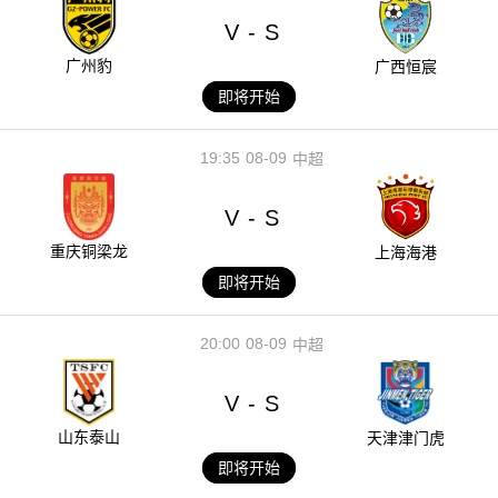
V
S
-
广州豹
广西恒宸
即将开始
19:35
08-09
中超
V
S
-
重庆铜梁龙
上海海港
即将开始
20:00
08-09
中超
V
S
-
山东泰山
天津津门虎
即将开始