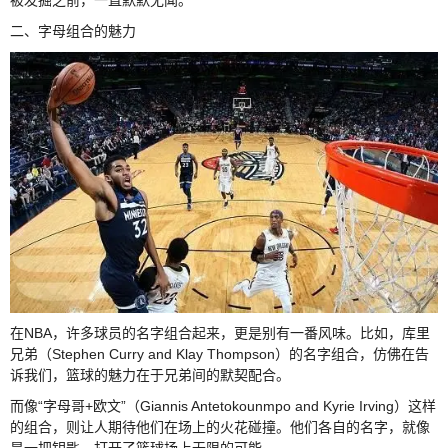
二、字母组合的魅力
在NBA，许多球员的名字组合起来，更是别有一番风味。比如，库里
兄弟（Stephen Curry and Klay Thompson）的名字组合，仿佛在告
诉我们，篮球的魅力在于兄弟间的默契配合。
而像“字母哥+欧文”（Giannis Antetokounmpo and Kyrie Irving）这样
的组合，则让人期待他们在场上的火花碰撞。他们各自的名字，就像