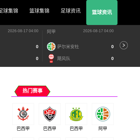
足球集锦
篮球集锦
足球资讯
篮球资讯
2026-08-17 04:00
2026-08-17 04:00
阿甲
阿甲
0
萨尔米安杜
0
阿
0
飓风队
0
泰
热门赛事
巴西甲
巴西甲
巴西甲
阿甲