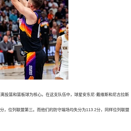
离投篮和篮板球为核心。在这支队伍中，球星安东尼·戴维斯和尼古拉斯
.8分，位列联盟第三。而他们的防守端场均失分为113.2分，同样位列联盟