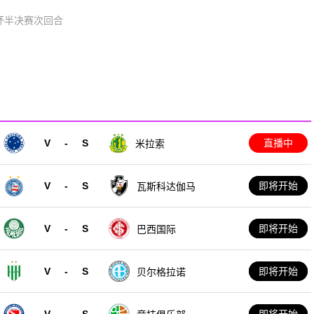
杯半决赛次回合
V
-
S
直播中
米拉索
V
-
S
即将开始
瓦斯科达伽马
V
-
S
即将开始
巴西国际
V
-
S
即将开始
贝尔格拉诺
V
-
S
即将开始