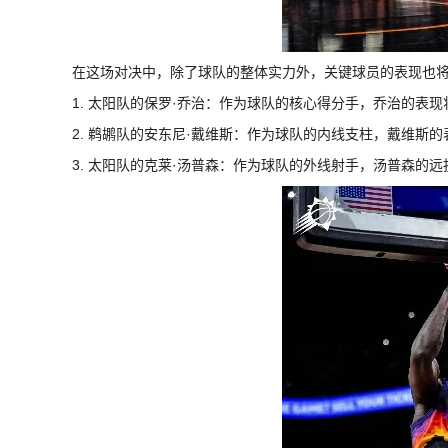
在这场对决中，除了球队的整体实力外，关键球员的表现也
1. 太阳队的保罗·乔治：作为球队的核心得分手，乔治的表
2. 鹈鹕队的安东尼·戴维斯：作为球队的内线支柱，戴维斯
3. 太阳队的克莱·汤普森：作为球队的外线射手，汤普森的