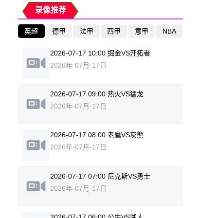
录像推荐
英超
德甲
法甲
西甲
意甲
NBA
2026-07-17 10:00 掘金VS开拓者
2026年-07月-17日
2026-07-17 09:00 热火VS猛龙
2026年-07月-17日
2026-07-17 08:00 老鹰VS灰熊
2026年-07月-17日
2026-07-17 07:00 尼克斯VS勇士
2026年-07月-17日
2026-07-17 06:00 公牛VS湖人