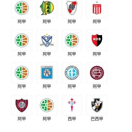
阿甲
阿甲
阿甲
阿甲
阿甲
阿甲
阿甲
阿甲
阿甲
阿甲
阿甲
阿甲
阿甲
阿甲
西甲
巴西甲