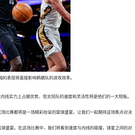
图姆的表现将直接影响鹈鹕队的进攻效率。
在内线实力上占据优势，但太阳队的速度和灵活性将是他们的一大短板。
这场比赛都将是一场精彩纷呈的篮球盛宴。让我们一起期待这场焦点对决
篮球盛宴。在这场比赛中，我们将看到速度与内线的碰撞，球星之间的对
。