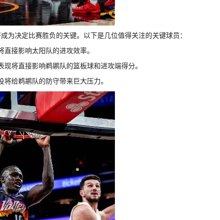
将成为决定比赛胜负的关键。以下是几位值得关注的关键球员：
现将直接影响太阳队的进攻效率。
的表现将直接影响鹈鹕队的篮板球和进攻端得分。
远投将给鹈鹕队的防守带来巨大压力。