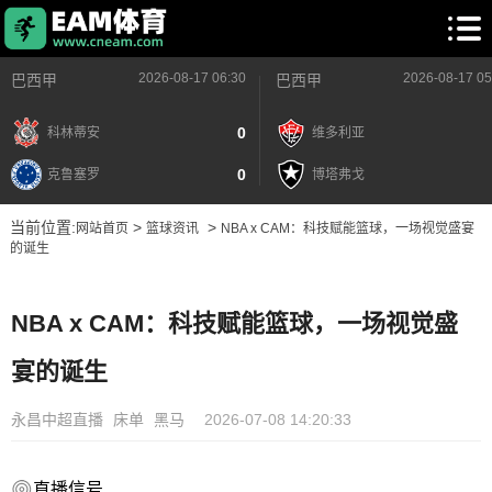
2026-08-17 06:30
2026-08-17 05
巴西甲
巴西甲
0
科林蒂安
维多利亚
0
克鲁塞罗
博塔弗戈
当前位置:
>
>
网站首页
篮球资讯
NBA x CAM：科技赋能篮球，一场视觉盛宴
的诞生
NBA x CAM：科技赋能篮球，一场视觉盛
宴的诞生
永昌中超直播
床单
黑马
2026-07-08 14:20:33
直播信号