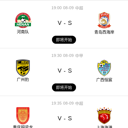
19:00
08-09
中超
V
S
-
河南队
青岛西海岸
即将开始
19:30
08-09
中甲
V
S
-
广州豹
广西恒宸
即将开始
19:35
08-09
中超
V
S
-
重庆铜梁龙
上海海港