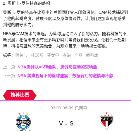
2. 奥斯卡·罗伯特森的盖帽
奥斯卡·罗伯特森在比赛中的盖帽同样令人印象深刻。CAM技术捕捉到
了他的起跳高度、臂展长度以及身体协调性，让我们更加直观地感受
到他的防守实力。
NBA与CAM技术的邂逅，为篮球运动注入了新的活力。随着科技的不
断发展，相信未来会有更多精彩瞬间等待我们去发现。让我们一起期
待，科技与篮球的完美融合，为观众带来一场场视觉盛宴。
标签
：
髋关节
排球赛
芬女甲
查询
产品
裁判席
上一篇:
NBA忠诚队VS转会队：忠诚与变动的交响曲
下一篇:
NBA 美媒视角下的篮球盛宴：数据背后的激情与冷静
推荐比赛
03:00
08-09
巴西甲
V
S
-