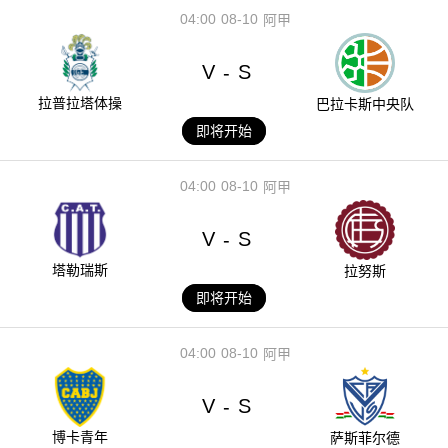
04:00
08-10
阿甲
V
S
-
拉普拉塔体操
巴拉卡斯中央队
即将开始
04:00
08-10
阿甲
V
S
-
塔勒瑞斯
拉努斯
即将开始
04:00
08-10
阿甲
V
S
-
博卡青年
萨斯菲尔德