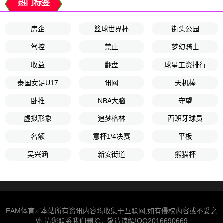
热门标签
房企
篮球世界杯
街头公园
驾控
禁止
梦幻骑士
收益
翻盘
球星工资排行
泰国女足U17
讯网
天机棒
卧推
NBA大脑
守望
虚拟形象
追梦格林
西班牙球员
名额
意杯1/4决赛
平板
吴兴涵
新安街道
熊猫杯
EAM体育✅本站所有资讯内容均收集于互联网,如有侵权内容或不妥之
处,请您联系我们删除。敬请谅解!QQ2016690669