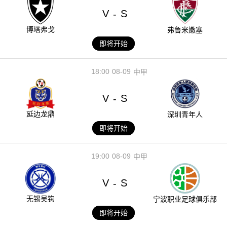
V
S
-
博塔弗戈
弗鲁米嫩塞
即将开始
18:00
08-09
中甲
V
S
-
延边龙鼎
深圳青年人
即将开始
19:00
08-09
中甲
V
S
-
无锡吴钩
宁波职业足球俱乐部
即将开始