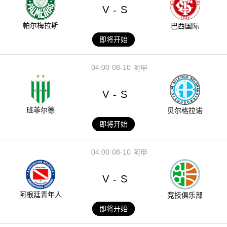
V
S
-
帕尔梅拉斯
巴西国际
即将开始
04:00
08-10
阿甲
V
S
-
班菲尔德
贝尔格拉诺
即将开始
04:00
08-10
阿甲
V
S
-
阿根廷青年人
竞技俱乐部
即将开始