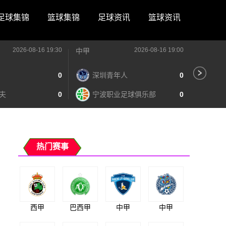
足球集锦
篮球集锦
足球资讯
篮球资讯
2026-08-16 19:30
2026-08-16 19:00
中甲
中甲
0
深圳青年人
0
苏
夫
0
宁波职业足球俱乐部
0
南
热门赛事
西甲
巴西甲
中甲
中甲