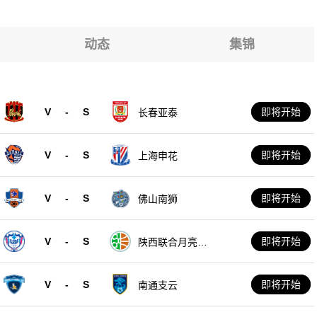
动态
集锦
V
-
S
即将开始
长春亚泰
V
-
S
即将开始
上海申花
V
-
S
即将开始
佛山南狮
V
-
S
即将开始
陕西联合月亮泊
队
V
-
S
即将开始
南通支云