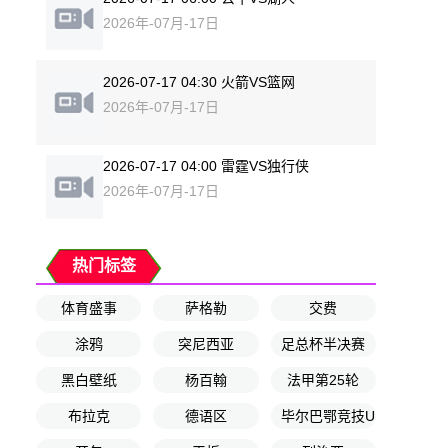
2026年-07月-17日
2026-07-17 04:30 火箭VS篮网
2026年-07月-17日
2026-07-17 04:00 雷霆VS独行侠
2026年-07月-17日
热门标签
体育盛事
萨格勒
交费
涂鸦
突尼西亚
足总杯半决赛
黑白壁纸
杨百翰
法甲第25轮
布拉克
德语区
毕尔巴鄂竞技U17