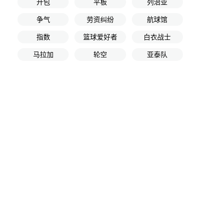
开包
平板
列治亚
争气
劳资纠纷
航球馆
指数
篮球爱好者
白衣战士
马拉加
轮空
亚泰队