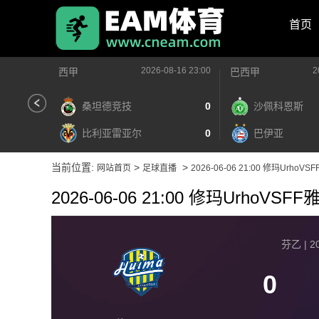
首页
2026-08-16 23:00
2
西甲
巴西甲
桑坦德竞技
0
沙佩科恩斯
比利亚雷亚尔
0
巴伊亚
当前位置:
>
>
网站首页
足球直播
2026-06-06 21:00 修玛UrhoV
2026-06-06 21:00 修玛UrhoVSF
芬乙 | 20
0