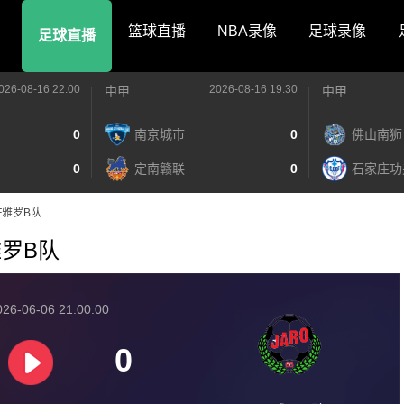
篮球直播
NBA录像
足球录像
足球直播
026-08-16 22:00
2026-08-16 19:30
中甲
中甲
0
南京城市
0
佛山南狮
0
定南赣联
0
石家庄功
SFF雅罗B队
F雅罗B队
26-06-06 21:00:00
0