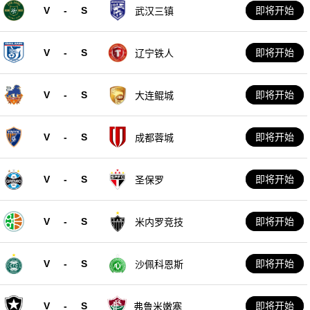
V
-
S
即将开始
武汉三镇
V
-
S
即将开始
辽宁铁人
V
-
S
即将开始
大连鲲城
V
-
S
即将开始
成都蓉城
V
-
S
即将开始
圣保罗
V
-
S
即将开始
米内罗竞技
V
-
S
即将开始
沙佩科恩斯
V
-
S
即将开始
弗鲁米嫩塞