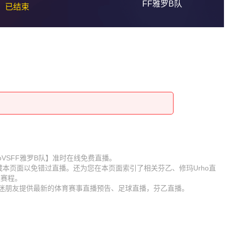
FF雅罗B队
已结束
UrhoVSFF雅罗B队】准时在线免费直播。
收藏本页面以免错过直播。还为您在本页面索引了相关芬乙、修玛Urho直
队赛程。
球迷朋友提供最新的体育赛事直播预告、足球直播，芬乙直播。