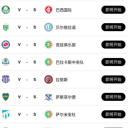
V
-
S
即将开始
巴西国际
V
-
S
即将开始
贝尔格拉诺
V
-
S
即将开始
竞技俱乐部
V
-
S
即将开始
巴拉卡斯中央队
V
-
S
即将开始
拉努斯
V
-
S
即将开始
萨斯菲尔德
V
-
S
即将开始
萨尔米安杜