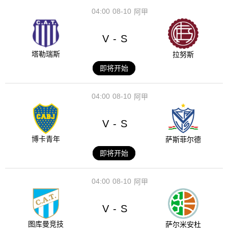
04:00
08-10
阿甲
V
S
-
塔勒瑞斯
拉努斯
即将开始
04:00
08-10
阿甲
V
S
-
博卡青年
萨斯菲尔德
即将开始
04:00
08-10
阿甲
V
S
-
图库曼竞技
萨尔米安杜