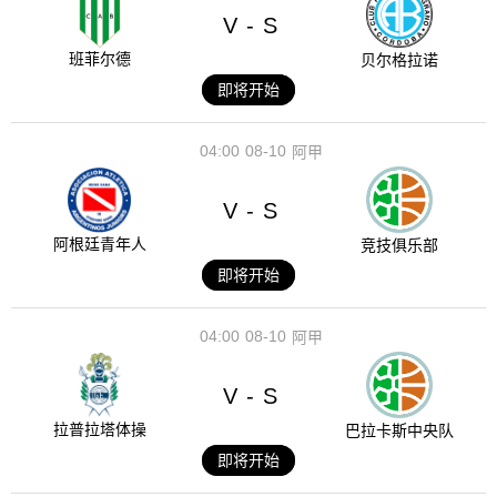
V
S
-
班菲尔德
贝尔格拉诺
即将开始
04:00
08-10
阿甲
V
S
-
阿根廷青年人
竞技俱乐部
即将开始
04:00
08-10
阿甲
V
S
-
拉普拉塔体操
巴拉卡斯中央队
即将开始