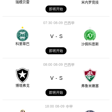
瑞模贝雷
米内罗竞技
即将开始
07:30
08-09
巴西甲
V
S
-
科里蒂巴
沙佩科恩斯
即将开始
08:00
08-09
巴西甲
V
S
-
博塔弗戈
弗鲁米嫩塞
即将开始
18:00
08-09
中甲