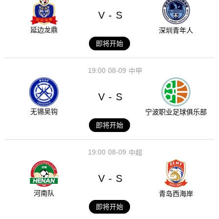
V
S
-
延边龙鼎
深圳青年人
即将开始
19:00
08-09
中甲
V
S
-
无锡吴钩
宁波职业足球俱乐部
即将开始
19:00
08-09
中超
V
S
-
河南队
青岛西海岸
即将开始