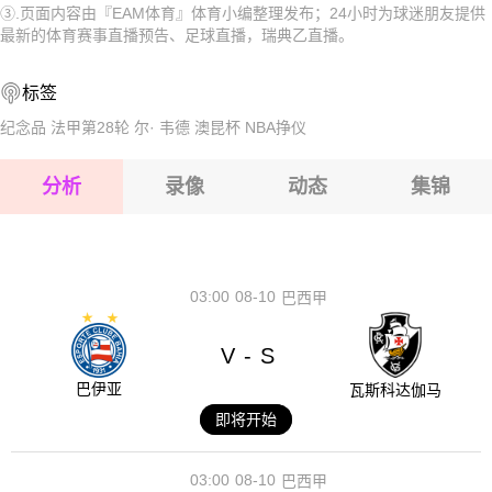
③.页面内容由『EAM体育』体育小编整理发布；24小时为球迷朋友提供
2026-08-17 【瑞典乙】 斯泰诺桑德VS华纳斯堡斯
2026-08-17 【瑞典乙】 斯泰诺桑德VS华纳斯堡斯
最新的体育赛事直播预告、足球直播，瑞典乙直播。
2026-08-17 【瑞典乙】 斯泰诺桑德VS华纳斯堡斯
2026-08-17 【瑞典乙】 斯泰诺桑德VS华纳斯堡斯
标签
2026-08-17 【瑞典乙】 斯泰诺桑德VS华纳斯堡斯
2026-08-17 【瑞典乙】 斯泰诺桑德VS华纳斯堡斯
纪念品
法甲第28轮
尔·
韦德
澳昆杯
NBA挣仪
2026-08-17 【瑞典乙】 斯泰诺桑德VS华纳斯堡斯
分析
录像
动态
集锦
2026-08-17 【瑞典乙】 斯泰诺桑德VS华纳斯堡斯
2026-08-17 【瑞典乙】 斯泰诺桑德VS华纳斯堡斯
03:00
08-10
巴西甲
V
S
-
巴伊亚
瓦斯科达伽马
即将开始
03:00
08-10
巴西甲