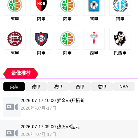
阿甲
阿甲
阿甲
阿甲
阿甲
阿甲
阿甲
阿甲
西甲
巴西甲
录像推荐
英超
德甲
法甲
西甲
意甲
NBA
2026-07-17 10:00 掘金VS开拓者
2026年-07月-17日
2026-07-17 09:00 热火VS猛龙
2026年-07月-17日