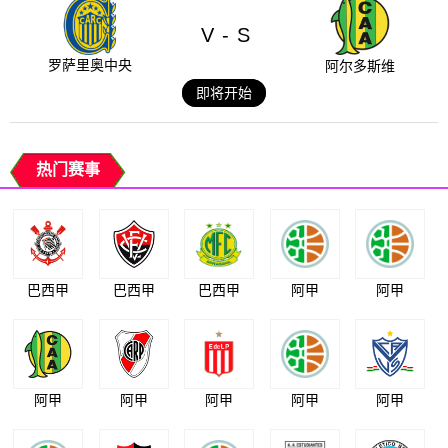
V
S
-
罗萨里奥中央
阿尔多斯维
即将开始
热门赛事
巴西甲
巴西甲
巴西甲
阿甲
阿甲
阿甲
阿甲
阿甲
阿甲
阿甲