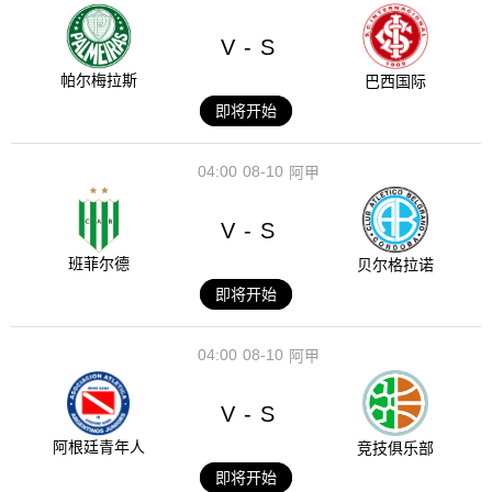
V
S
-
帕尔梅拉斯
巴西国际
即将开始
04:00
08-10
阿甲
V
S
-
班菲尔德
贝尔格拉诺
即将开始
04:00
08-10
阿甲
V
S
-
阿根廷青年人
竞技俱乐部
即将开始