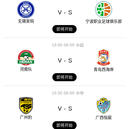
V
S
-
无锡吴钩
宁波职业足球俱乐部
即将开始
19:00
08-09
中超
V
S
-
河南队
青岛西海岸
即将开始
19:30
08-09
中甲
V
S
-
广州豹
广西恒宸
即将开始