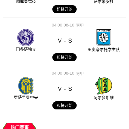
图库曼竞技
萨尔米安杜
即将开始
04:00
08-10
阿甲
V
S
-
门多萨独立
里奥夸尔托学生队
即将开始
04:00
08-10
阿甲
V
S
-
罗萨里奥中央
阿尔多斯维
即将开始
热门赛事