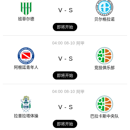
V
S
-
班菲尔德
贝尔格拉诺
即将开始
04:00
08-10
阿甲
V
S
-
阿根廷青年人
竞技俱乐部
即将开始
04:00
08-10
阿甲
V
S
-
拉普拉塔体操
巴拉卡斯中央队
即将开始