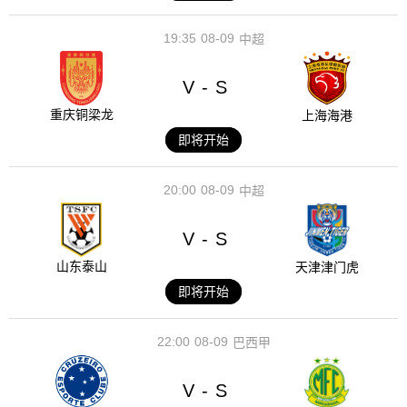
19:35
08-09
中超
V
S
-
重庆铜梁龙
上海海港
即将开始
20:00
08-09
中超
V
S
-
山东泰山
天津津门虎
即将开始
22:00
08-09
巴西甲
V
S
-